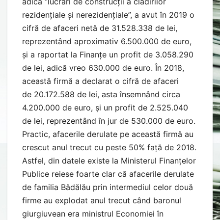
adică “lucrări de construcții a clădirilor
rezidențiale și nerezidențiale”, a avut în 2019 o
cifră de afaceri netă de 31.528.338 de lei,
reprezentând aproximativ 6.500.000 de euro,
și a raportat la Finanțe un profit de 3.058.290
de lei, adică vreo 630.000 de euro. În 2018,
această firmă a declarat o cifră de afaceri
de 20.172.588 de lei, asta însemnând circa
4.200.000 de euro, și un profit de 2.525.040
de lei, reprezentând în jur de 530.000 de euro.
Practic, afacerile derulate pe această firmă au
crescut anul trecut cu peste 50% față de 2018.
Astfel, din datele existe la Ministerul Finanțelor
Publice reiese foarte clar că afacerile derulate
de familia Bădălău prin intermediul celor două
firme au explodat anul trecut când baronul
giurgiuvean era ministrul Economiei în