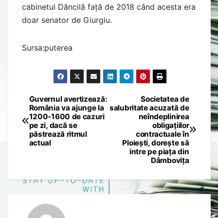
cabinetul Dăncilă față de 2018 când acesta era
doar senator de Giurgiu.
Sursa:puterea
Guvernul avertizează:
Societatea de
Post
România va ajunge la
salubritate acuzată de
1200-1600 de cazuri
neîndeplinirea
navigation
pe zi, dacă se
obligațiilor
păstrează ritmul
contractuale în
actual
Ploiești, dorește să
intre pe piața din
Dâmbovița