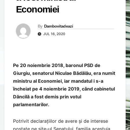
Economiei
By
Dambovitadeazi
JUL 16, 2020
Pe 20 noiembrie 2018, baronul PSD de
Giurgiu, senatorul Niculae Bădălău, era numit
ministru al Economiei, iar mandatul i s-a
încheiat pe 4 noiembrie 2019, când cabinetul
Dăncilă a fost demis prin votul
parlamentarilor.
Potrivit declarațiilor de avere și de interese
postate pe site-ul Senatului, familia acestuia