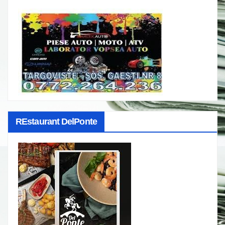
REstaurant DelPonte