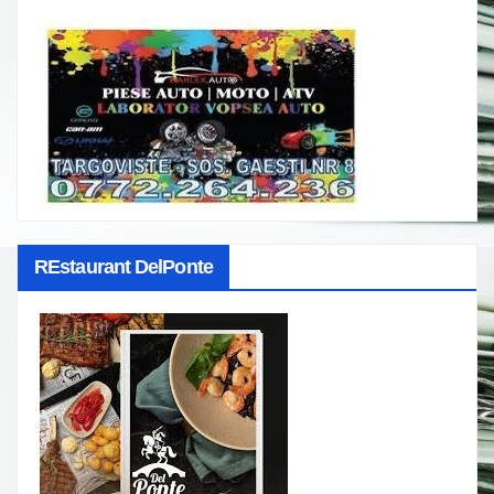
REstaurant DelPonte