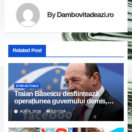
By
Dambovitadeazi.ro
Related Post
STIRI ACTUALE
Traian Băsescu desființează
operațiunea guvernului demis,
Bolojan, de scufundare a barjelor
AUG 9, 2026
EDITOR
în Dunăre: „Este o improvizație”