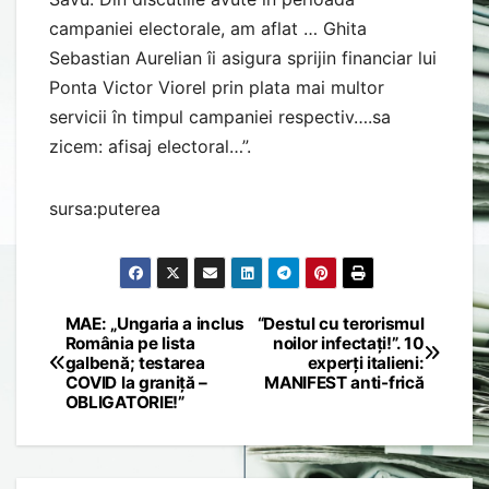
campaniei electorale, am aflat … Ghita
Sebastian Aurelian îi asigura sprijin financiar lui
Ponta Victor Viorel prin plata mai multor
servicii în timpul campaniei respectiv….sa
zicem: afisaj electoral…”.
sursa:puterea
MAE: „Ungaria a inclus
“Destul cu terorismul
Post
România pe lista
noilor infectați!”. 10
galbenă; testarea
experți italieni:
navigation
COVID la graniță –
MANIFEST anti-frică
OBLIGATORIE!”