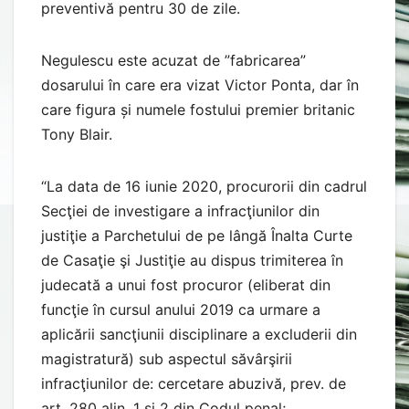
preventivă pentru 30 de zile.
Negulescu este acuzat de ”fabricarea”
dosarului în care era vizat Victor Ponta, dar în
care figura și numele fostului premier britanic
Tony Blair.
“La data de 16 iunie 2020, procurorii din cadrul
Secţiei de investigare a infracţiunilor din
justiţie a Parchetului de pe lângă Înalta Curte
de Casaţie şi Justiţie au dispus trimiterea în
judecată a unui fost procuror (eliberat din
funcţie în cursul anului 2019 ca urmare a
aplicării sancţiunii disciplinare a excluderii din
magistratură) sub aspectul săvârşirii
infracţiunilor de: cercetare abuzivă, prev. de
art. 280 alin. 1 şi 2 din Codul penal;