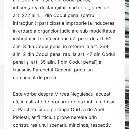
influenţarea declaraţiilor martorilor, prev. de
art. 272 alin. 1 din Codul penal (patru
infracţiuni); participaţie improprie la inducerea
în eroare a organelor judiciare sub modalitatea
instigării în formă continuată, prev. de art. 52
alin. 3 din Codul penal în referire la art. 268
alin. 2 din Codul penal rap. la art. 47 din Codul
penal şi art. 35 alin. 1 din Codul penal”, a
transmis Parchetul General, printr-un
comunicat de presă.
Este vorba despre Mircea Negulescu, acuzat
că, în calitate de procuror de caz într-un dosar
al Parchetului de pe lângă Curtea de Apel
Ploieşti, ar fi “ticluit probe nereale prin
construirea unui scenariu mincinos, respectiv