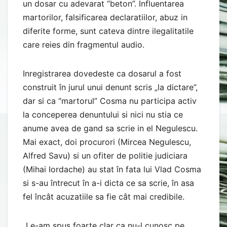
un dosar cu adevarat “beton”. Influentarea
martorilor, falsificarea declaratiilor, abuz in
diferite forme, sunt cateva dintre ilegalitatile
care reies din fragmentul audio.
Inregistrarea dovedeste ca dosarul a fost
construit în jurul unui denunt scris „la dictare”,
dar si ca “martorul” Cosma nu participa activ
la conceperea denuntului si nici nu stia ce
anume avea de gand sa scrie in el Negulescu.
Mai exact, doi procurori (Mircea Negulescu,
Alfred Savu) si un ofiter de politie judiciara
(Mihai Iordache) au stat în fata lui Vlad Cosma
si s-au întrecut în a-i dicta ce sa scrie, în asa
fel încât acuzatiile sa fie cât mai credibile.
„Le-am spus foarte clar ca nu-l cunosc pe