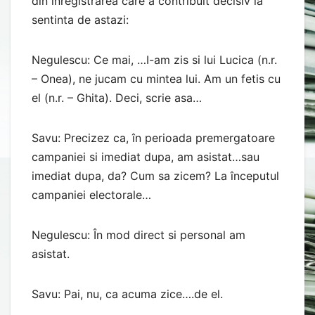
din inregistrarea care a contribuit decisiv la
sentinta de astazi:
Negulescu: Ce mai, …I-am zis si lui Lucica (n.r.
– Onea), ne jucam cu mintea lui. Am un fetis cu
el (n.r. – Ghita). Deci, scrie asa…
Savu: Precizez ca, în perioada premergatoare
campaniei si imediat dupa, am asistat…sau
imediat dupa, da? Cum sa zicem? La începutul
campaniei electorale…
Negulescu: În mod direct si personal am
asistat.
Savu: Pai, nu, ca acuma zice….de el.