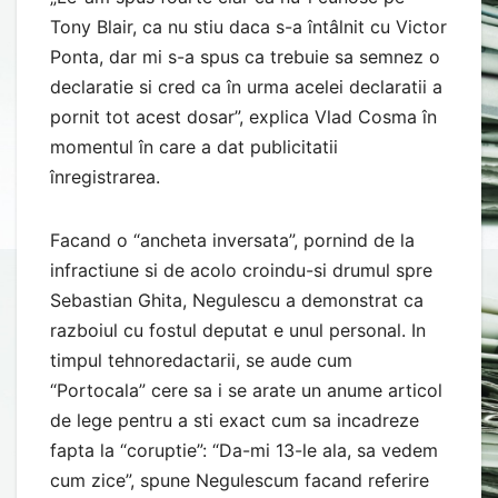
Tony Blair, ca nu stiu daca s-a întâlnit cu Victor
Ponta, dar mi s-a spus ca trebuie sa semnez o
declaratie si cred ca în urma acelei declaratii a
pornit tot acest dosar”, explica Vlad Cosma în
momentul în care a dat publicitatii
înregistrarea.
Facand o “ancheta inversata”, pornind de la
infractiune si de acolo croindu-si drumul spre
Sebastian Ghita, Negulescu a demonstrat ca
razboiul cu fostul deputat e unul personal. In
timpul tehnoredactarii, se aude cum
“Portocala” cere sa i se arate un anume articol
de lege pentru a sti exact cum sa incadreze
fapta la “coruptie”: “Da-mi 13-le ala, sa vedem
cum zice”, spune Negulescum facand referire