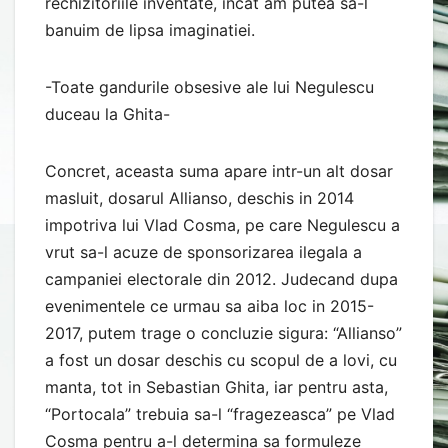
rechizitoriile inventate, incat am putea sa-l
banuim de lipsa imaginatiei.
-Toate gandurile obsesive ale lui Negulescu
duceau la Ghita-
Concret, aceasta suma apare intr-un alt dosar
masluit, dosarul Allianso, deschis in 2014
impotriva lui Vlad Cosma, pe care Negulescu a
vrut sa-l acuze de sponsorizarea ilegala a
campaniei electorale din 2012. Judecand dupa
evenimentele ce urmau sa aiba loc in 2015-
2017, putem trage o concluzie sigura: “Allianso”
a fost un dosar deschis cu scopul de a lovi, cu
manta, tot in Sebastian Ghita, iar pentru asta,
“Portocala” trebuia sa-l “fragezeasca” pe Vlad
Cosma pentru a-l determina sa formuleze