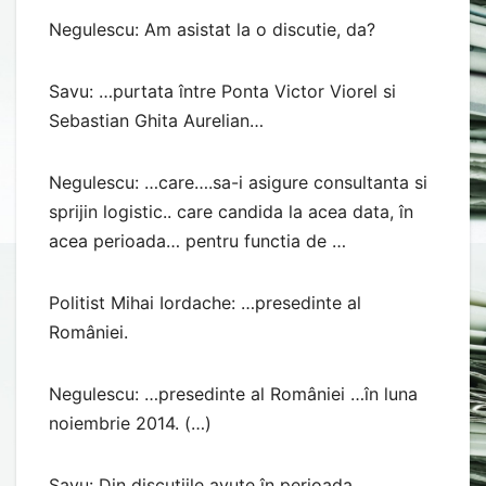
Negulescu: Am asistat la o discutie, da?
Savu: …purtata între Ponta Victor Viorel si
Sebastian Ghita Aurelian…
Negulescu: …care….sa-i asigure consultanta si
sprijin logistic.. care candida la acea data, în
acea perioada… pentru functia de …
Politist Mihai Iordache: …presedinte al
României.
Negulescu: …presedinte al României …în luna
noiembrie 2014. (…)
Savu: Din discutiile avute în perioada