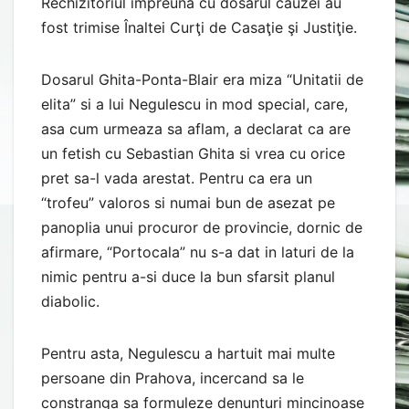
Rechizitoriul împreună cu dosarul cauzei au
fost trimise Înaltei Curţi de Casaţie şi Justiţie.
Dosarul Ghita-Ponta-Blair era miza “Unitatii de
elita” si a lui Negulescu in mod special, care,
asa cum urmeaza sa aflam, a declarat ca are
un fetish cu Sebastian Ghita si vrea cu orice
pret sa-l vada arestat. Pentru ca era un
“trofeu” valoros si numai bun de asezat pe
panoplia unui procuror de provincie, dornic de
afirmare, “Portocala” nu s-a dat in laturi de la
nimic pentru a-si duce la bun sfarsit planul
diabolic.
Pentru asta, Negulescu a hartuit mai multe
persoane din Prahova, incercand sa le
constranga sa formuleze denunturi mincinoase