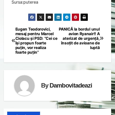
Sursa:puterea
Eugen Teodorovici,
PANICĂ la bordul unul
Post
mesaj pentru Marcel
avion Ryanair!! A
Ciolacu și PSD: ”Cei ce
aterizat de urgență,
navigation
își propun foarte
însoțit de avioane de
puțin, vor realiza
luptă
foarte puțin”
By
Dambovitadeazi