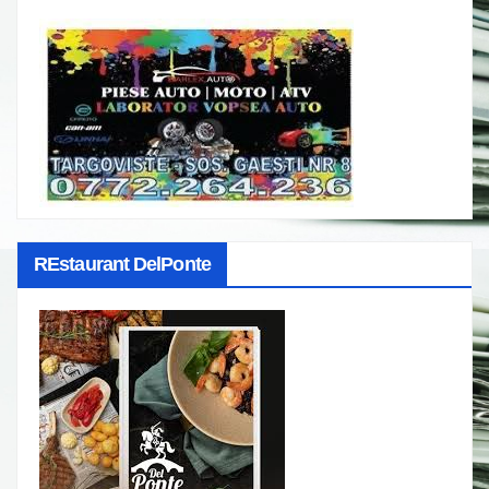
REstaurant DelPonte