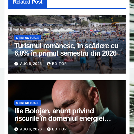
Related Post
STIRI ACTUALE
Turismul românesc, în scădere cu
6,8% în primul semestru din 2026
AUG 6, 2026
EDITOR
STIRI ACTUALE
Ilie Bolojan, anunț privind
riscurile în domeniul energiei
electrice. Ce a decis Guvernul
AUG 6, 2026
EDITOR