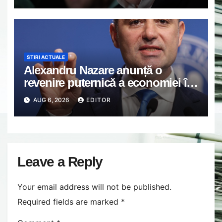
STIRI ACTUALE
Alexandru Nazare anunță o
revenire puternică a economiei în
2027: Inflația va scădea, consumul
AUG 6, 2026
EDITOR
va crește
Leave a Reply
Your email address will not be published.
Required fields are marked
*