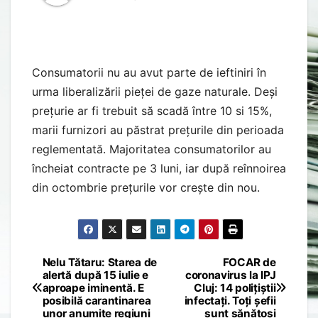
Consumatorii nu au avut parte de ieftiniri în
urma liberalizării pieței de gaze naturale. Deși
prețurie ar fi trebuit să scadă între 10 si 15%,
marii furnizori au păstrat prețurile din perioada
reglementată. Majoritatea consumatorilor au
încheiat contracte pe 3 luni, iar după reînnoirea
din octombrie prețurile vor crește din nou.
Nelu Tătaru: Starea de
FOCAR de
Post
alertă după 15 iulie e
coronavirus la IPJ
aproape iminentă. E
Cluj: 14 polițiștii
navigation
posibilă carantinarea
infectați. Toți șefii
unor anumite regiuni
sunt sănătoși