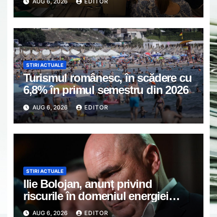
AUG 6, 2026
EDITOR
asociațiilor de proprietari din
Găești.
STIRI ACTUALE
Turismul românesc, în scădere cu
6,8% în primul semestru din 2026
AUG 6, 2026
EDITOR
STIRI ACTUALE
Ilie Bolojan, anunț privind
riscurile în domeniul energiei
electrice. Ce a decis Guvernul
AUG 6, 2026
EDITOR