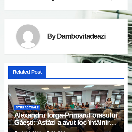
By
Dambovitadeazi
Related Post
STIRI ACTUALE
Alexandru Iorga-Primarul orașului
Găești: Astăzi a avut loc întâlnirea
de lucru cu reprezentanții