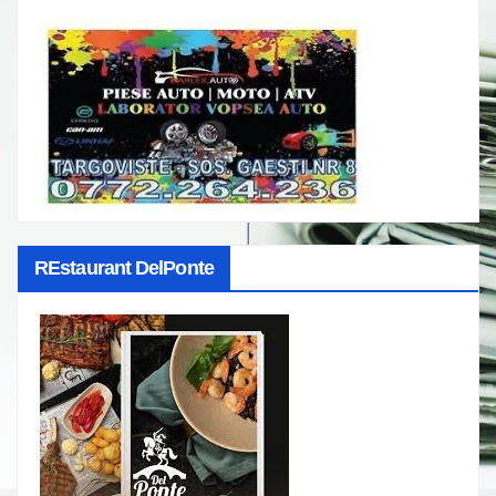
REstaurant DelPonte