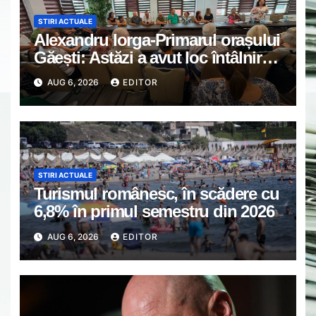
STIRI ACTUALE
Alexandru Iorga-Primarul orașului
Găești: Astăzi a avut loc întâlnirea
de lucru cu reprezentanții
AUG 6, 2026
EDITOR
asociațiilor de proprietari din
Găești.
STIRI ACTUALE
Turismul românesc, în scădere cu
6,8% în primul semestru din 2026
AUG 6, 2026
EDITOR