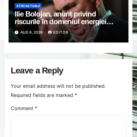
STIRI ACTUALE
Ilie Bolojan, anunț privind
riscurile în domeniul energiei
electrice. Ce a decis Guvernul
AUG 6, 2026
EDITOR
Leave a Reply
Your email address will not be published.
Required fields are marked
*
Comment
*