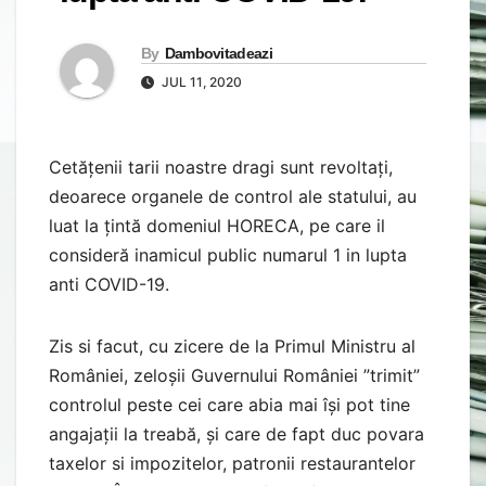
By
Dambovitadeazi
JUL 11, 2020
Cetățenii tarii noastre dragi sunt revoltați,
deoarece organele de control ale statului, au
luat la țintă domeniul HORECA, pe care il
consideră inamicul public numarul 1 in lupta
anti COVID-19.
Zis si facut, cu zicere de la Primul Ministru al
României, zeloșii Guvernului României ”trimit”
controlul peste cei care abia mai își pot tine
angajații la treabă, și care de fapt duc povara
taxelor si impozitelor, patronii restaurantelor