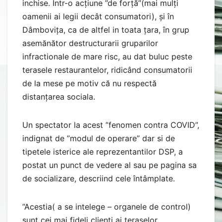
inchise. Într-o acțiune ”de forță”(mai mulți
oamenii ai legii decât consumatori), și în
Dâmbovița, ca de altfel in toata țara, în grup
asemănător destructurarii gruparilor
infractionale de mare risc, au dat buluc peste
terasele restaurantelor, ridicând consumatorii
de la mese pe motiv că nu respectă
distanțarea sociala.
Un spectator la acest ”fenomen contra COVID”,
indignat de ”modul de operare” dar si de
tipetele isterice ale reprezentantilor DSP, a
postat un punct de vedere al sau pe pagina sa
de socializare, descriind cele întâmplate.
”Acestia( a se intelege – organele de control)
sunt cei mai fideli clienti ai teraselor