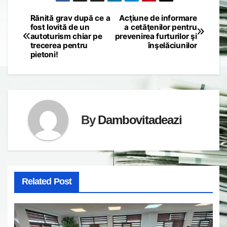
Rănită grav după ce a
Acţiune de informare
Post
fost lovită de un
a cetăţenilor pentru
autoturism chiar pe
prevenirea furturilor şi
navigation
trecerea pentru
înşelăciunilor
pietoni!
By
Dambovitadeazi
Related Post