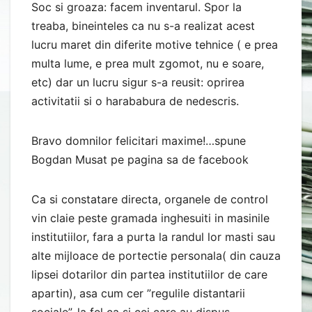
Soc si groaza: facem inventarul. Spor la
treaba, bineinteles ca nu s-a realizat acest
lucru maret din diferite motive tehnice ( e prea
multa lume, e prea mult zgomot, nu e soare,
etc) dar un lucru sigur s-a reusit: oprirea
activitatii si o harababura de nedescris.
Bravo domnilor felicitari maxime!…spune
Bogdan Musat pe pagina sa de facebook
Ca si constatare directa, organele de control
vin claie peste gramada inghesuiti in masinile
institutiilor, fara a purta la randul lor masti sau
alte mijloace de portectie personala( din cauza
lipsei dotarilor din partea institutiilor de care
apartin), asa cum cer ”regulile distantarii
sociale”, la fel ca si cei care au dispus