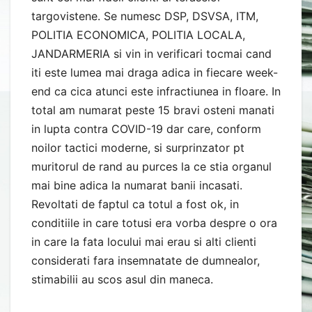
targovistene. Se numesc DSP, DSVSA, ITM,
POLITIA ECONOMICA, POLITIA LOCALA,
JANDARMERIA si vin in verificari tocmai cand
iti este lumea mai draga adica in fiecare week-
end ca cica atunci este infractiunea in floare. In
total am numarat peste 15 bravi osteni manati
in lupta contra COVID-19 dar care, conform
noilor tactici moderne, si surprinzator pt
muritorul de rand au purces la ce stia organul
mai bine adica la numarat banii incasati.
Revoltati de faptul ca totul a fost ok, in
conditiile in care totusi era vorba despre o ora
in care la fata locului mai erau si alti clienti
considerati fara insemnatate de dumnealor,
stimabilii au scos asul din maneca.