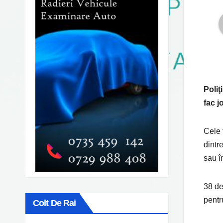
Poliţ
fac j
Cele 
dintr
sau î
38 de
pentru
Colt De Rai