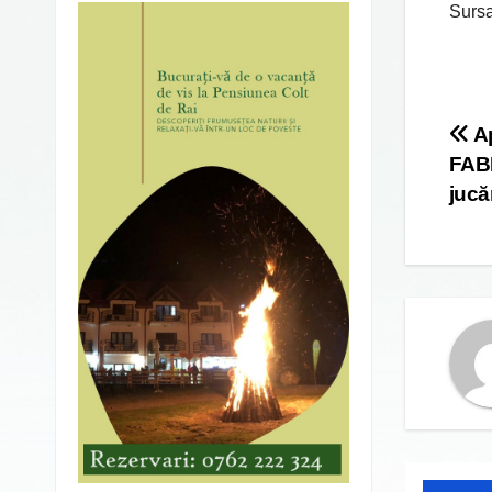
Sursa
Po
Ap
FAB
na
jucăr