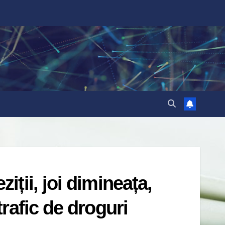
iții, joi dimineața,
trafic de droguri