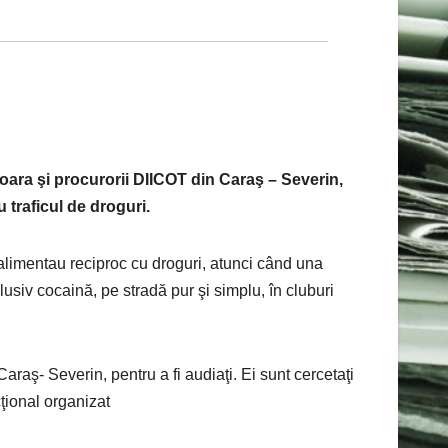
şoara şi procurorii DIICOT din Caraş – Severin,
u traficul de droguri.
 alimentau reciproc cu droguri, atunci când una
lusiv cocaină, pe stradă pur şi simplu, în cluburi
raş- Severin, pentru a fi audiaţi. Ei sunt cercetaţi
cţional organizat