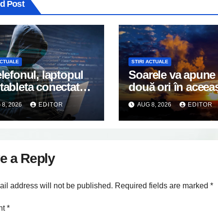
ed Post
ACTUALE
STIRI ACTUALE
elefonul, laptopul
Soarele va apune
tableta conectate
două ori în aceea
nternet? DNSC
seară. Un spectaco
8, 2026
EDITOR
AUG 8, 2026
EDITOR
tizează asupra
va întrerupe linișt
 risc pe care mulți
unui sat din Euro
izatori îl ignoră
e a Reply
il address will not be published.
Required fields are marked
*
nt
*