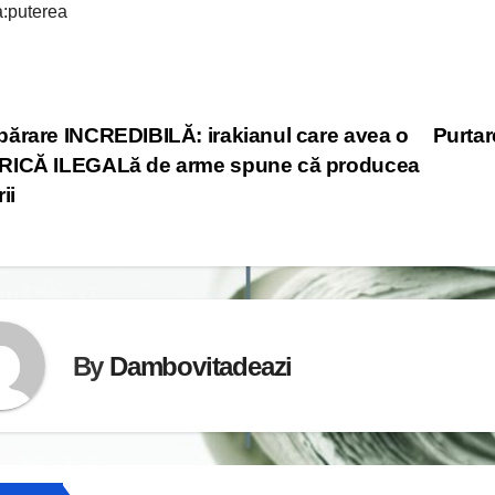
:puterea
st
ărare INCREDIBILĂ: irakianul care avea o
Purtar
RICĂ ILEGALă de arme spune că producea
vigation
ii
By
Dambovitadeazi