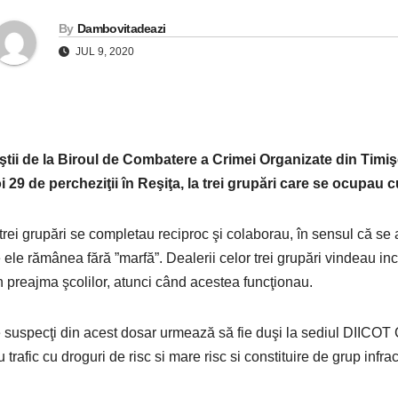
By
Dambovitadeazi
JUL 9, 2020
iştii de la Biroul de Combatere a Crimei Organizate din Timi
oi 29 de percheziţii în Reşiţa, la trei grupări care se ocupau c
trei grupări se completau reciproc şi colaborau, în sensul că se
e ele rămânea fără ”marfă”. Dealerii celor trei grupări vindeau inc
n preajma şcolilor, atunci când acestea funcţionau.
 suspecţi din acest dosar urmează să fie duşi la sediul DIICOT Ca
 trafic cu droguri de risc si mare risc si constituire de grup infra