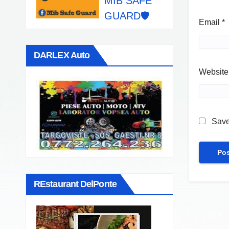
MIB SAFE
GUARD🛡️
Email
*
DARLEX Auto
Website
Save
REstaurant DelPonte