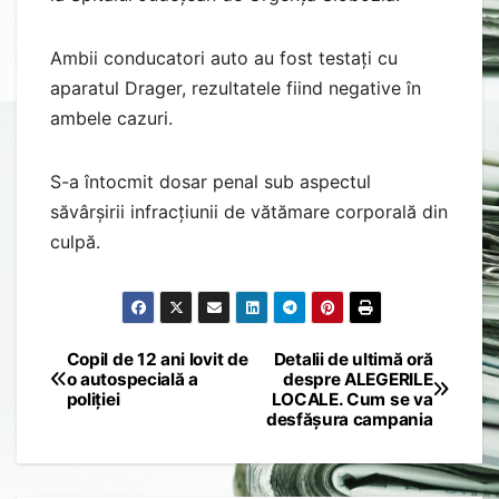
Ambii conducatori auto au fost testați cu
aparatul Drager, rezultatele fiind negative în
ambele cazuri.
S-a întocmit dosar penal sub aspectul
săvârșirii infracțiunii de vătămare corporală din
culpă.
Copil de 12 ani lovit de
Detalii de ultimă oră
Post
o autospecială a
despre ALEGERILE
poliției
LOCALE. Cum se va
navigation
desfășura campania