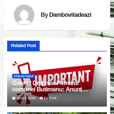
By
Dambovitadeazi
Related Post
STIRI ACTUALE
Gabriel Dragnea-Primarul
comunei Butimanu: Anunț
important
AUG 5, 2026
EDITOR