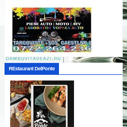
REstaurant DelPonte