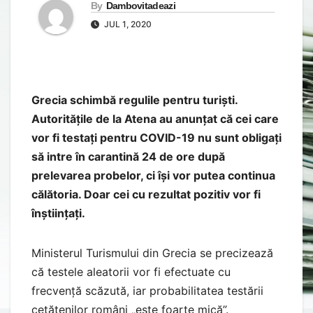
By
Dambovitadeazi
JUL 1, 2020
Grecia schimbă regulile pentru turiști.
Autoritățile de la Atena au anunțat că cei care
vor fi testați pentru COVID-19 nu sunt obligați
să intre în carantină 24 de ore după
prelevarea probelor, ci își vor putea continua
călătoria. Doar cei cu rezultat pozitiv vor fi
înștiințați.
Ministerul Turismului din Grecia se precizează
că testele aleatorii vor fi efectuate cu
frecvență scăzută, iar probabilitatea testării
cetățenilor români „este foarte mică”.