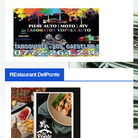
REstaurant DelPonte