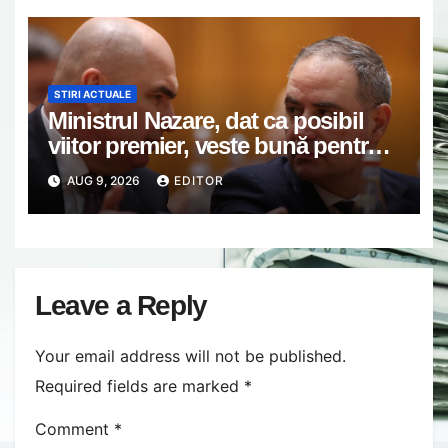
STIRI ACTUALE
Ministrul Nazare, dat ca posibil
viitor premier, veste bună pentru
români: Momentul din care vom
AUG 9, 2026
EDITOR
simți ”normalitatea” economică
Leave a Reply
Your email address will not be published.
Required fields are marked
*
Comment
*