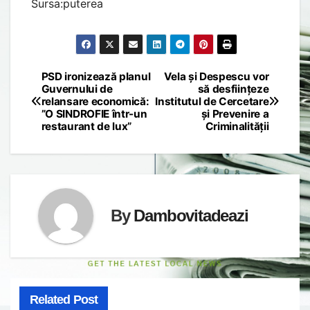
Sursa:puterea
PSD ironizează planul
Vela și Despescu vor
Post
Guvernului de
să desființeze
relansare economică:
Institutul de Cercetare
navigation
”O SINDROFIE într-un
și Prevenire a
restaurant de lux”
Criminalității
By
Dambovitadeazi
Related Post