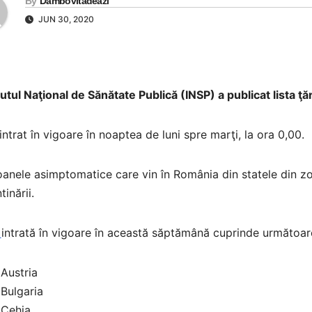
By
Dambovitadeazi
JUN 30, 2020
tutul Naţional de Sănătate Publică (INSP) a publicat lista ţ
intrat în vigoare în noaptea de luni spre marţi, la ora 0,00.
anele asimptomatice care vin în România din statele din z
tinării.
a
intrată în vigoare în această săptămână cuprinde următoare
Austria
Bulgaria
Cehia