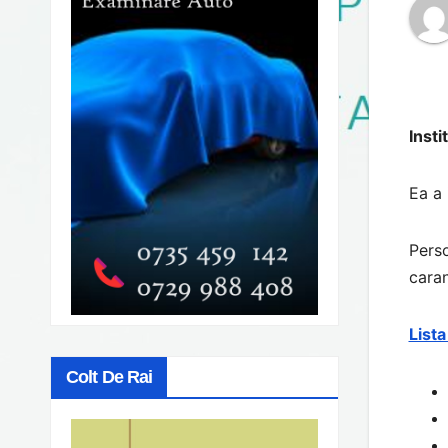
Insti
Ea a 
Perso
caran
List
Colt De Rai