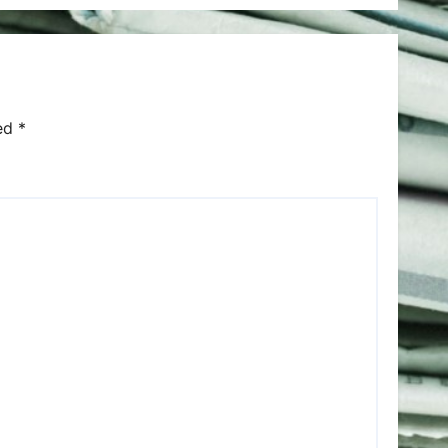
scris discursul de
după”
ked
*