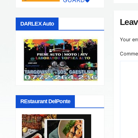
util
Leav
DARLEX Auto
Your em
Comme
REstaurant DelPonte