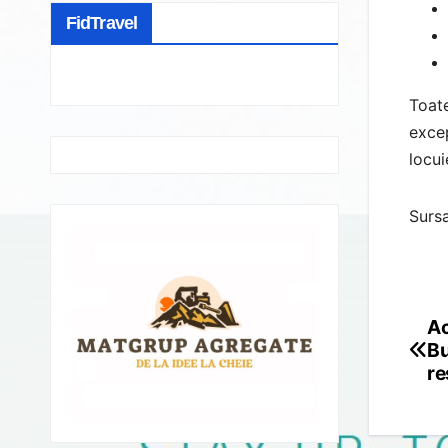
FidTravel
Toate
excep
locui
Sursa
Ac
Po
Bu
na
re