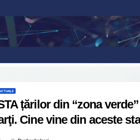
 ACTUALE
STA țărilor din “zona verde” 
rţi. Cine vine din aceste sta