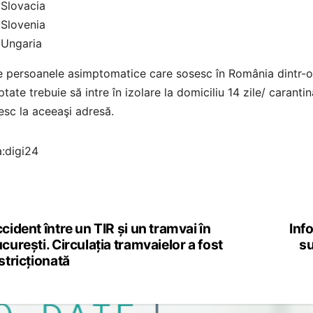
Slovacia
Slovenia
Ungaria
 persoanele asimptomatice care sosesc în România dintr-o ţa
tate trebuie să intre în izolare la domiciliu 14 zile/ caranti
esc la aceeaşi adresă.
:digi24
cident între un TIR și un tramvai în
Inf
st
curești. Circulația tramvaielor a fost
su
vigation
stricționată