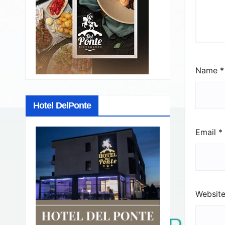
Name
*
Hotel DelPonte
Email
*
Websit