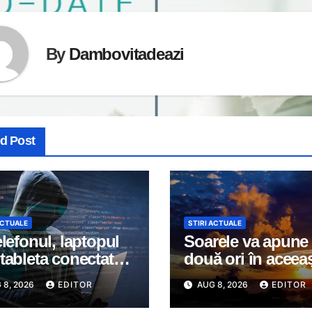
By
Dambovitadeazi
ed Post
ACTUALE
STIRI ACTUALE
elefonul, laptopul
Soarele va apune
tableta conectate
două ori în aceea
nternet? DNSC
seară. Un spectaco
 8, 2026
EDITOR
AUG 8, 2026
EDITOR
tizează asupra
va întrerupe linișt
 risc pe care mulți
unui sat din Euro