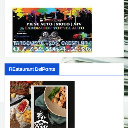
REstaurant DelPonte