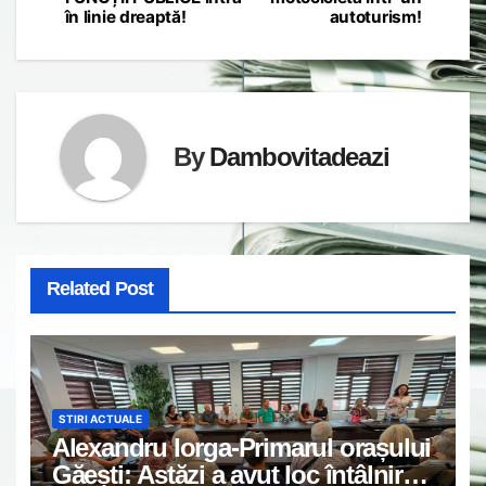
în linie dreaptă!
autoturism!
By
Dambovitadeazi
Related Post
STIRI ACTUALE
Alexandru Iorga-Primarul orașului
Găești: Astăzi a avut loc întâlnirea