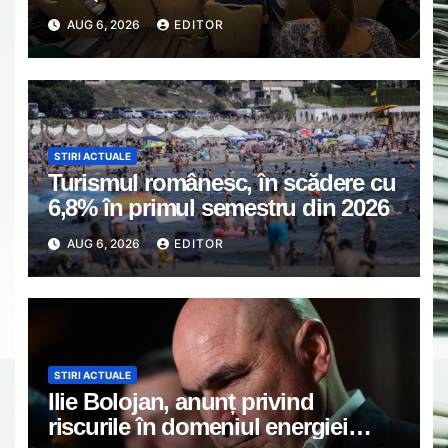
de lucru cu reprezentanții
AUG 6, 2026
EDITOR
asociațiilor de proprietari din
Găești.
STIRI ACTUALE
Turismul românesc, în scădere cu
6,8% în primul semestru din 2026
AUG 6, 2026
EDITOR
STIRI ACTUALE
Ilie Bolojan, anunț privind
riscurile în domeniul energiei