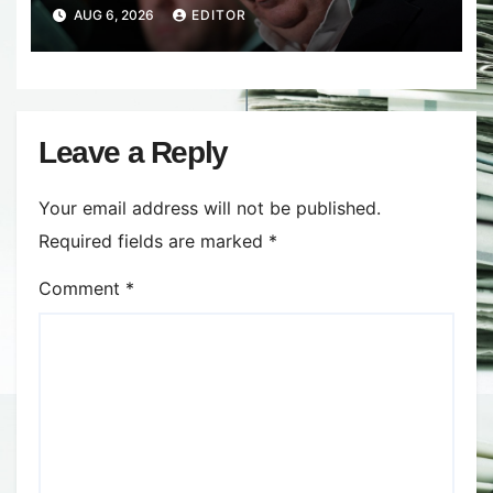
electrice. Ce a decis Guvernul
AUG 6, 2026
EDITOR
Leave a Reply
Your email address will not be published.
Required fields are marked
*
Comment
*