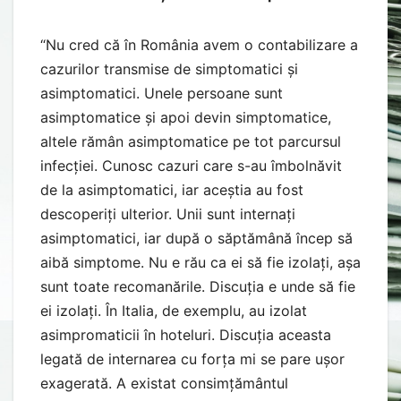
“Nu cred că în România avem o contabilizare a
cazurilor transmise de simptomatici și
asimptomatici. Unele persoane sunt
asimptomatice și apoi devin simptomatice,
altele rămân asimptomatice pe tot parcursul
infecției. Cunosc cazuri care s-au îmbolnăvit
de la asimptomatici, iar aceștia au fost
descoperiți ulterior. Unii sunt internați
asimptomatici, iar după o săptămână încep să
aibă simptome. Nu e rău ca ei să fie izolați, așa
sunt toate recomanările. Discuția e unde să fie
ei izolați. În Italia, de exemplu, au izolat
asimpromaticii în hoteluri. Discuția aceasta
legată de internarea cu forța mi se pare ușor
exagerată. A existat consimțământul