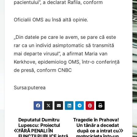
pacientului”, a declarat Rafila, conform
Oficialii OMS au însă altă opinie.
„Din datele pe care le avem, se pare că este
rar ca un individ asimptomatic să transmită
mai departe virusul”, a afirmat Maria van
Kerkhove, epidemiolog OMS, într-o conferință
de presă, conform CNBC
Sursa:puterea
Deputatul Dumitru
Tragedie în Prahova!
Post
Lupescu: Proiectul
Un tânăr a decedat
FĂRĂ PENALI ÎN
după ce a intrat cu
navigation
FUNCȚII PUBLICE intră
motocicleta într-un