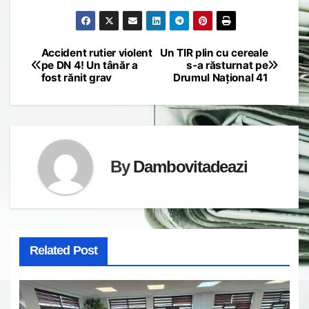
Accident rutier violent
Un TIR plin cu cereale
Post
pe DN 4! Un tânăr a
s-a răsturnat pe
fost rănit grav
Drumul Național 41
navigation
By
Dambovitadeazi
Related Post