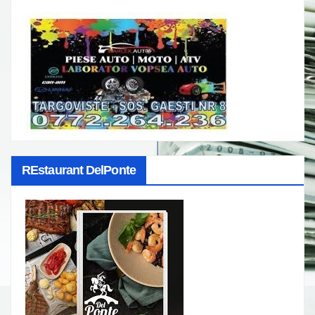
REstaurant DelPonte