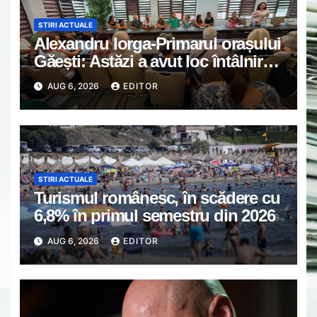
STIRI ACTUALE
Alexandru Iorga-Primarul orașului
Găești: Astăzi a avut loc întâlnirea
de lucru cu reprezentanții
AUG 6, 2026
EDITOR
asociațiilor de proprietari din
Găești.
STIRI ACTUALE
Turismul românesc, în scădere cu
6,8% în primul semestru din 2026
AUG 6, 2026
EDITOR