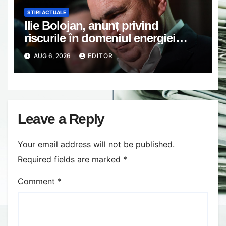
STIRI ACTUALE
Ilie Bolojan, anunț privind
riscurile în domeniul energiei
electrice. Ce a decis Guvernul
AUG 6, 2026
EDITOR
Leave a Reply
Your email address will not be published.
Required fields are marked
*
Comment
*