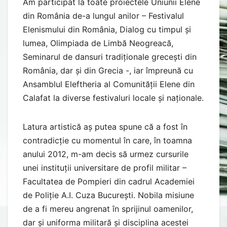
Am participat la toate proiectele Uniunii Elene
din România de-a lungul anilor – Festivalul
Elenismului din România, Dialog cu timpul și
lumea, Olimpiada de Limbă Neogreacă,
Seminarul de dansuri tradiționale grecești din
România, dar și din Grecia -, iar împreună cu
Ansamblul Eleftheria al Comunității Elene din
Calafat la diverse festivaluri locale și naționale.
Latura artistică aș putea spune că a fost în
contradicție cu momentul în care, în toamna
anului 2012, m-am decis să urmez cursurile
unei instituții universitare de profil militar –
Facultatea de Pompieri din cadrul Academiei
de Poliție A.I. Cuza București. Nobila misiune
de a fi mereu angrenat în sprijinul oamenilor,
dar și uniforma militară și disciplina acestei