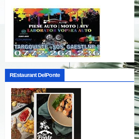
REstaurant DelPonte