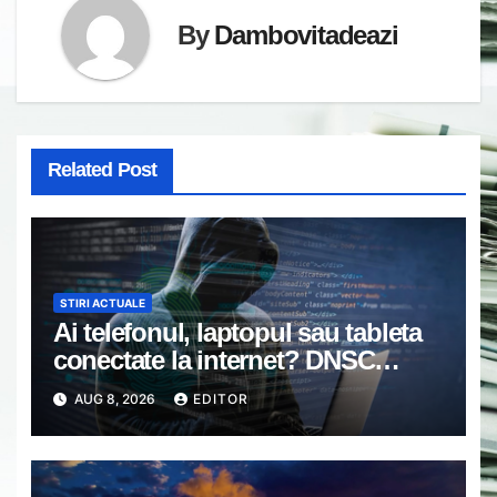
By
Dambovitadeazi
Related Post
STIRI ACTUALE
Ai telefonul, laptopul sau tableta
conectate la internet? DNSC
avertizează asupra unui risc pe
AUG 8, 2026
EDITOR
care mulți utilizatori îl ignoră