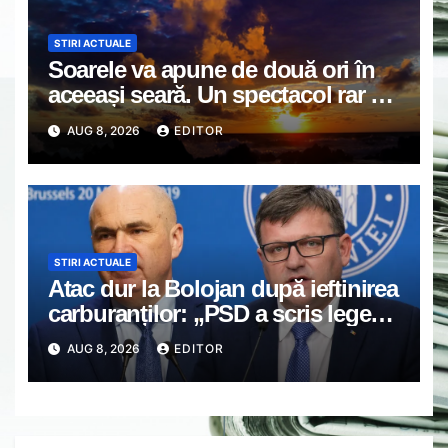
STIRI ACTUALE
Soarele va apune de două ori în
aceeași seară. Un spectacol rar va
întrerupe liniștea unui sat din
AUG 8, 2026
EDITOR
Europa
STIRI ACTUALE
Atac dur la Bolojan după ieftinirea
carburanților: „PSD a scris legea.
Dumneavoastră ați scris discursul
AUG 8, 2026
EDITOR
de după”