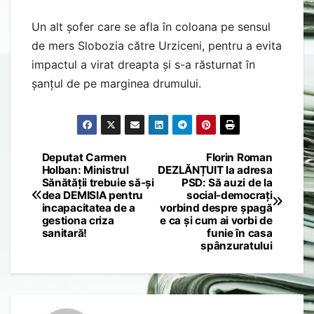
Un alt șofer care se afla în coloana pe sensul
de mers Slobozia către Urziceni, pentru a evita
impactul a virat dreapta și s-a răsturnat în
șanțul de pe marginea drumului.
Deputat Carmen
Florin Roman
Post
Holban: Ministrul
DEZLĂNȚUIT la adresa
Sănătății trebuie să-și
PSD: Să auzi de la
navigation
dea DEMISIA pentru
social-democrați
incapacitatea de a
vorbind despre șpagă
gestiona criza
e ca și cum ai vorbi de
sanitară!
funie în casa
spânzuratului