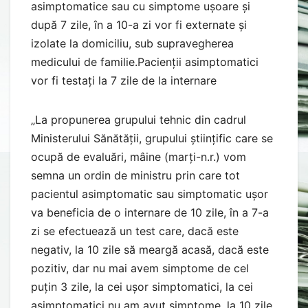
asimptomatice sau cu simptome ușoare și
după 7 zile, în a 10-a zi vor fi externate și
izolate la domiciliu, sub supravegherea
medicului de familie.Pacienții asimptomatici
vor fi testați la 7 zile de la internare
„La propunerea grupului tehnic din cadrul
Ministerului Sănătății, grupului științific care se
ocupă de evaluări, mâine (marți-n.r.) vom
semna un ordin de ministru prin care tot
pacientul asimptomatic sau simptomatic ușor
va beneficia de o internare de 10 zile, în a 7-a
zi se efectuează un test care, dacă este
negativ, la 10 zile să meargă acasă, dacă este
pozitiv, dar nu mai avem simptome de cel
puțin 3 zile, la cei ușor simptomatici, la cei
asimptomatici nu am avut simptome, la 10 zile