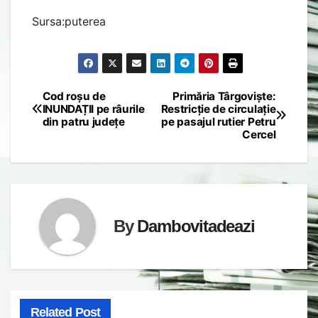
Sursa:puterea
Cod roșu de
Primăria Târgoviște:
Post
INUNDAȚII pe râurile
Restricție de circulație
din patru județe
pe pasajul rutier Petru
navigation
Cercel
By
Dambovitadeazi
Related Post