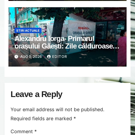
STIRI ACTUALE
Alexandru Iorga- Primarul
orașului Găești: Zile călduroase.
Grijă unii de alții.
AUG 5, 2026
EDITOR
Leave a Reply
Your email address will not be published.
Required fields are marked
*
Comment
*