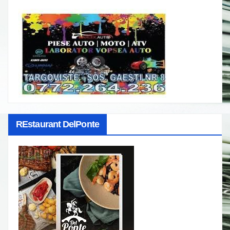
REstaurant DelPonte