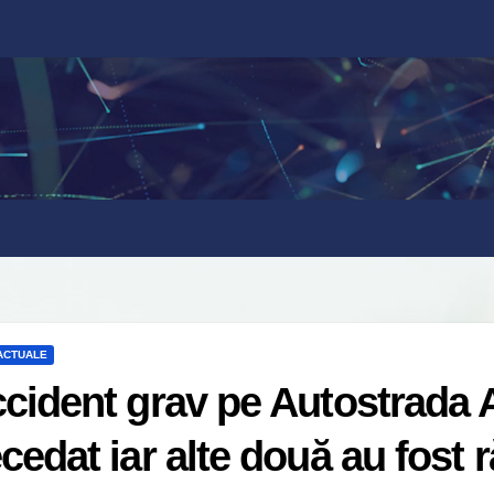
 ACTUALE
cident grav pe Autostrada 
cedat iar alte două au fost r