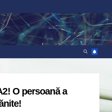
A2! O persoană a
ănite!