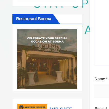
Restaurant Boema
Name
*
Email
*