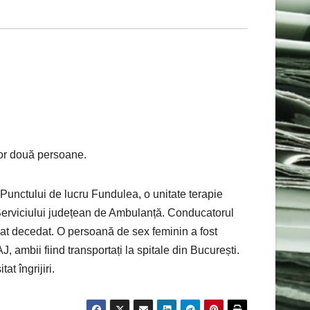
tor două persoane.
l Punctului de lucru Fundulea, o unitate terapie
 Serviciului județean de Ambulanță. Conducatorul
arat decedat. O persoană de sex feminin a fost
, ambii fiind transportați la spitale din București.
t îngrijiri.