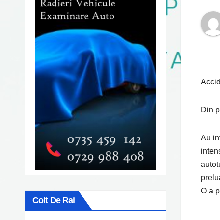
Accid
Din p
Au in
inten
autot
prelu
O a p
Colt De Rai