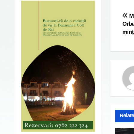
Po
Ma
Orba
na
minț
Relat