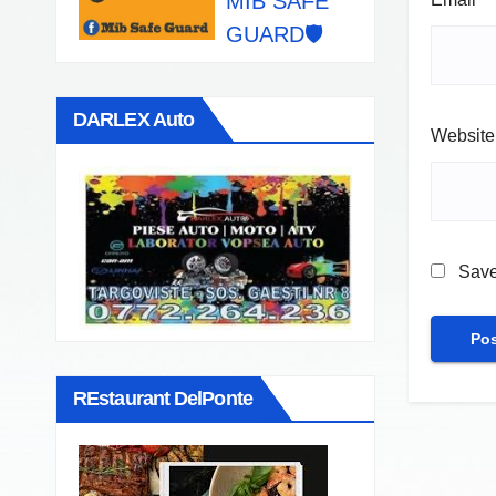
MIB SAFE
GUARD🛡️
DARLEX Auto
Website
Save
REstaurant DelPonte