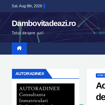
Skip
Sat. Aug 8th, 2026
to
content
Dambovitadeazi.ro
Totul despre azi!
AUTORADINEX
STIRI
Ac
de