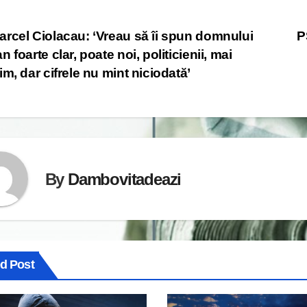
st
rcel Ciolacau: ‘Vreau să îi spun domnului
P
n foarte clar, poate noi, politicienii, mai
vigation
im, dar cifrele nu mint niciodată’
By
Dambovitadeazi
ed Post