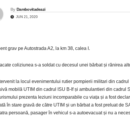
By
Dambovitadeazi
JUN 21, 2020
ent grav pe Autostrada A2, la km 38, calea I.
acate coliziunea s-a soldat cu decesul unei bărbat și rănirea al
tervenit la locul evenimentului rutier pompierii militari din cadru
sivă mobilă UTIM din cadrul ISU B-If și ambulantieri din cadrul
urismului prezenta leziuni incomparabile cu viața și a fost decl
ată în stare gravă de către UTIM și un bărbat a fost preluat de SAJ
atra persoană, pasager în vehicul s-a autoevacuat și nu a necesita