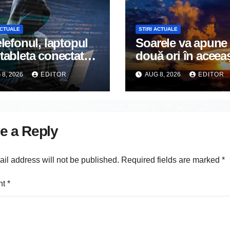
ACTUALE
STIRI ACTUALE
elefonul, laptopul
Soarele va apune
tableta conectate
două ori în aceea
nternet? DNSC
seară. Un spectaco
8, 2026
EDITOR
AUG 8, 2026
EDITOR
tizează asupra
va întrerupe linișt
 risc pe care mulți
unui sat din Euro
izatori îl ignoră
e a Reply
il address will not be published.
Required fields are marked
*
nt
*