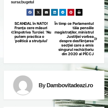
sursa:bugetul
SCANDAL în NATO!
În timp ce Parlamentul
Post
Franța cere măsuri
tăia pensiile
împotriva Turciei: ‘Nu
magistraţilor, ministrul
navigation
putem practica o
Justiţiei vorbea
‘politică a struţului’
despre desfiinţarea
secţiei care a emis
singurul rechizitoriu
din 2020 al PÎCCJ
By
Dambovitadeazi.ro