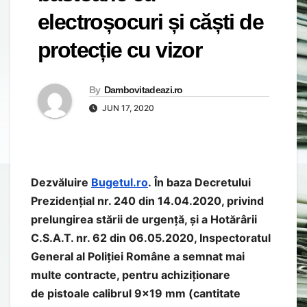
electroșocuri și căști de
protecție cu vizor
By
Dambovitadeazi.ro
JUN 17, 2020
Dezvăluire
Bugetul.ro
. În baza Decretului
Prezidențial nr. 240 din 14.04.2020, privind
prelungirea stării de urgență, și a Hotărârii
C.S.A.T. nr. 62 din 06.05.2020, Inspectoratul
General al Poliției Române a semnat mai
multe contracte, pentru achiziționare
de pistoale calibrul 9×19 mm (cantitate