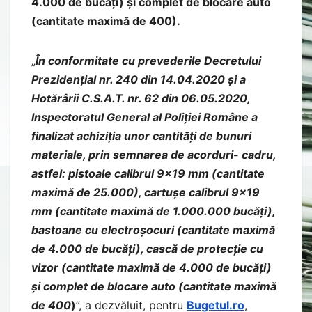
4.000 de bucăți) și complet de blocare auto
(cantitate maximă de 400).
„
În conformitate cu prevederile Decretului
Prezidențial nr. 240 din 14.04.2020 și a
Hotărârii C.S.A.T. nr. 62 din 06.05.2020,
Inspectoratul General al Poliției Române a
finalizat achiziția unor cantități de bunuri
materiale, prin semnarea de acorduri- cadru,
astfel: pistoale calibrul 9×19 mm (cantitate
maximă de 25.000), cartușe calibrul 9×19
mm (cantitate maximă de 1.000.000 bucăți),
bastoane cu electroșocuri (cantitate maximă
de 4.000 de bucăți), cască de protecție cu
vizor (cantitate maximă de 4.000 de bucăți)
și complet de blocare auto (cantitate maximă
de 400
)
”, a dezvăluit, pentru
Bugetul.ro
,