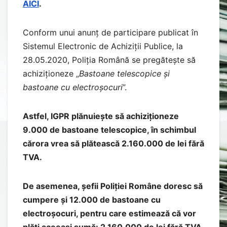
AICI
.
Conform unui anunț de participare publicat în
Sistemul Electronic de Achiziții Publice, la
28.05.2020, Poliția Română se pregătește să
achiziționeze „
Bastoane telescopice și
bastoane cu electroșocuri
”.
Astfel, IGPR plănuiește să achiziționeze
9.000 de bastoane telescopice, în schimbul
cărora vrea să plătească 2.160.000 de lei fără
TVA.
De asemenea, șefii Poliției Române doresc să
cumpere și 12.000 de bastoane cu
electroșocuri, pentru care estimează că vor
plăti aceeași sumă: 2.160.000 de lei fără TVA.