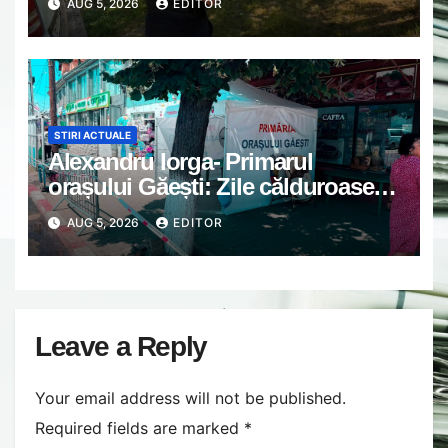
AUG 5, 2026
EDITOR
STIRI ACTUALE
Alexandru Iorga- Primarul
orașului Găești: Zile călduroase.
Grijă unii de alții.
AUG 5, 2026
EDITOR
Leave a Reply
Your email address will not be published.
Required fields are marked
*