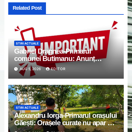
Related Post
STIRI ACTUALE
Gabriel Dragnea-Primarul
comunei Butimanu: Anunț
important
AUG 5, 2026
EDITOR
STIRI ACTUALE
Alexandru Iorga-Primarul orașului
Găești: Orașele curate nu apar din
întâmplare