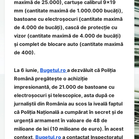
maximă de 25.000), cartușe calibrul 9×19
mm (cantitate maximă de 1.000.000 bucăți),
bastoane cu electroșocuri (cantitate maximă
de 4.000 de bucăți), cască de protecție cu
vizor (cantitate maximă de 4.000 de bucăți)
și complet de blocare auto (cantitate maximă
de 400).
La 6 iunie,
Bugetul.ro
a dezvăluit că Poliția
Română pregătește o achiziție
impresionantă, de 21.000 de bastoane cu
electroșocuri și telescopice, asta după ce
jurnaliștii din România au scos la iveală faptul
că Poliția Națională a cumpărat în secret și de
urgență armament în valoare de 48 de
milioane de lei (10 milioane de euro). În acest
context,
Bugetul.ro
a contactat Inspectoratul