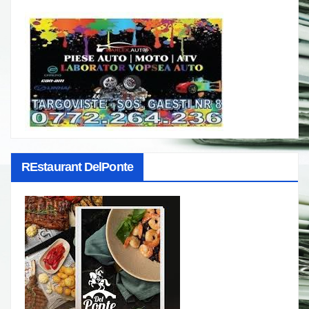
REstaurant DelPonte