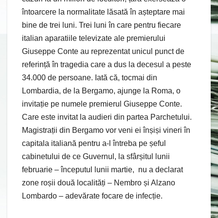
întoarcere la normalitate lăsată în așteptare mai
bine de trei luni. Trei luni în care pentru fiecare
italian aparatiile televizate ale premierului
Giuseppe Conte au reprezentat unicul punct de
referință în tragedia care a dus la decesul a peste
34.000 de persoane. Iată că, tocmai din
Lombardia, de la Bergamo, ajunge la Roma, o
invitație pe numele premierul Giuseppe Conte.
Care este invitat la audieri din partea Parchetului.
Magistrații din Bergamo vor veni ei înșiși vineri în
capitala italiană pentru a-l întreba pe șeful
cabinetului de ce Guvernul, la sfârșitul lunii
februarie – începutul lunii martie, nu a declarat
zone roșii două localități – Nembro și Alzano
Lombardo – adevărate focare de infecție.