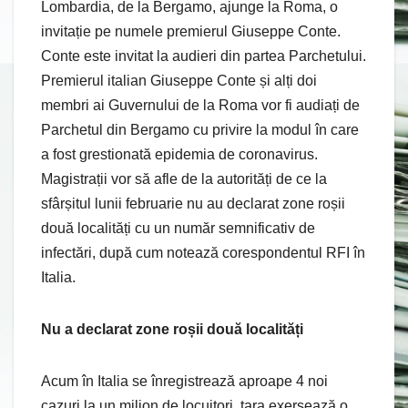
Lombardia, de la Bergamo, ajunge la Roma, o
invitație pe numele premierul Giuseppe Conte.
Conte este invitat la audieri din partea Parchetului.
Premierul italian Giuseppe Conte și alți doi
membri ai Guvernului de la Roma vor fi audiați de
Parchetul din Bergamo cu privire la modul în care
a fost grestionată epidemia de coronavirus.
Magistrații vor să afle de la autorități de ce la
sfârșitul lunii februarie nu au declarat zone roșii
două localități cu un număr semnificativ de
infectări, după cum notează corespondentul RFI în
Italia.
Nu a declarat zone roșii două localități
Acum în Italia se înregistrează aproape 4 noi
cazuri la un milion de locuitori, țara exersează o