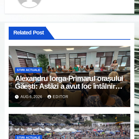
Related Post
STIRI ACTUALE
Alexandru Iorga-Primarul orașului
Găești: Astăzi a avut loc întâlnirea
de lucru cu reprezentanții
AUG 6, 2026
EDITOR
asociațiilor de proprietari din
Găești.
STIRI ACTUALE