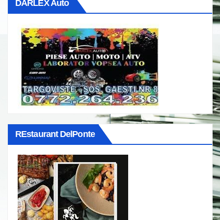
DARLEX Auto
REstaurant DelPonte