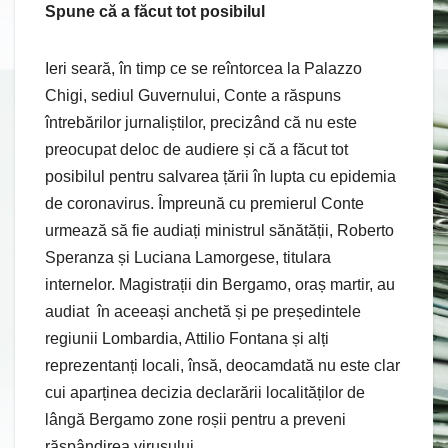
Spune că a făcut tot posibilul
Ieri seară, în timp ce se reîntorcea la Palazzo
Chigi, sediul Guvernului, Conte a răspuns
întrebărilor jurnaliștilor, precizând că nu este
preocupat deloc de audiere și că a făcut tot
posibilul pentru salvarea țării în lupta cu epidemia
de coronavirus. Împreună cu premierul Conte
urmează să fie audiați ministrul sănătății, Roberto
Speranza și Luciana Lamorgese, titulara
internelor. Magistrații din Bergamo, oraș martir, au
audiat în aceeași anchetă și pe președintele
regiunii Lombardia, Attilio Fontana și alți
reprezentanți locali, însă, deocamdată nu este clar
cui aparținea decizia declarării localităților de
lângă Bergamo zone roșii pentru a preveni
răspândirea virusului.