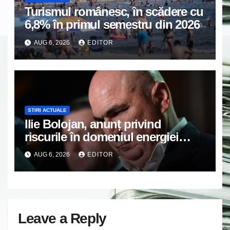
Turismul românesc, în scădere cu
6,8% în primul semestru din 2026
AUG 6, 2026
EDITOR
STIRI ACTUALE
Ilie Bolojan, anunț privind
riscurile în domeniul energiei
electrice. Ce a decis Guvernul
AUG 6, 2026
EDITOR
Leave a Reply