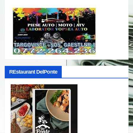
REstaurant DelPonte