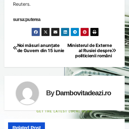
Reuters.
sursa:puterea
Noi măsuri anunțate
Ministerul de Externe
Post
de Guvern din 15 iunie
al Rusiei despre
politicienii români
navigation
By
Dambovitadeazi.ro
Related Post