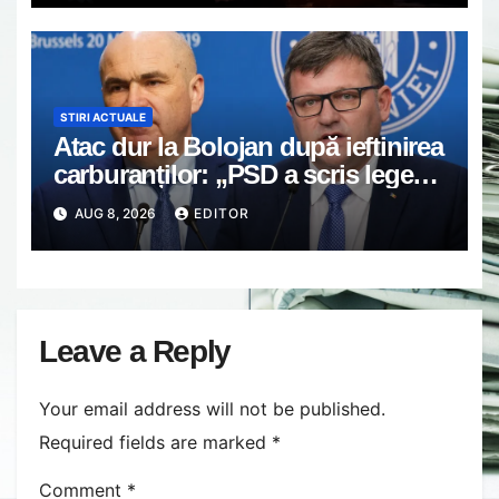
STIRI ACTUALE
Atac dur la Bolojan după ieftinirea
carburanților: „PSD a scris legea.
Dumneavoastră ați scris discursul
AUG 8, 2026
EDITOR
de după”
Leave a Reply
Your email address will not be published.
Required fields are marked
*
Comment
*