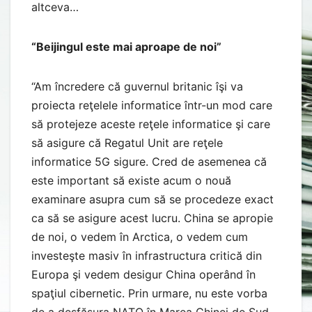
altceva…
“Beijingul este mai aproape de noi”
“Am încredere că guvernul britanic îşi va
proiecta reţelele informatice într-un mod care
să protejeze aceste reţele informatice şi care
să asigure că Regatul Unit are reţele
informatice 5G sigure. Cred de asemenea că
este important să existe acum o nouă
examinare asupra cum să se procedeze exact
ca să se asigure acest lucru. China se apropie
de noi, o vedem în Arctica, o vedem cum
investeşte masiv în infrastructura critică din
Europa şi vedem desigur China operând în
spaţiul cibernetic. Prin urmare, nu este vorba
de a desfăşura NATO în Marea Chinei de Sud,