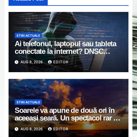
STIRI ACTUALE
Ai telefonul, laptopul sau tableta
conectate la internet? DNSC
avertizează asupra unui risc pe
AUG 8, 2026
EDITOR
care mulți utilizatori îl ignoră
STIRI ACTUALE
Soarele va apune de două ori în
aceeași seară. Un spectacol rar va
întrerupe liniștea unui sat din
AUG 8, 2026
EDITOR
Europa