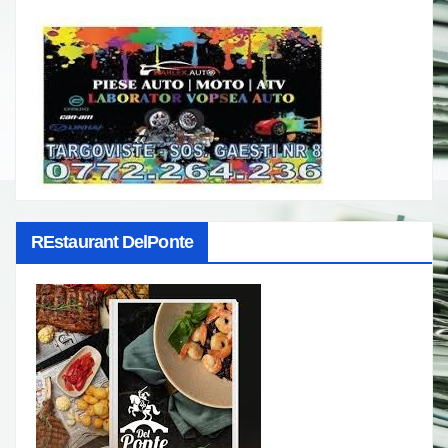
REstaurant DelPonte