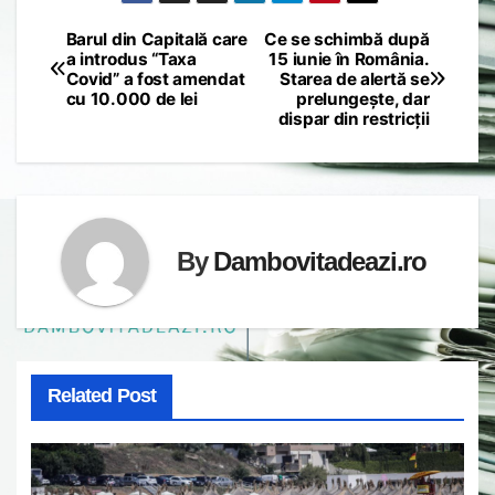
Barul din Capitală care
Ce se schimbă după
Post
a introdus “Taxa
15 iunie în România.
Covid” a fost amendat
Starea de alertă se
navigation
cu 10.000 de lei
prelungește, dar
dispar din restricții
By
Dambovitadeazi.ro
Related Post