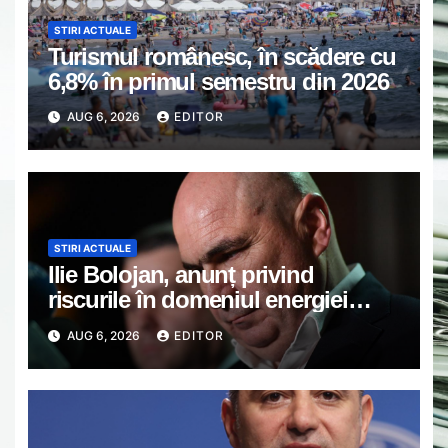
STIRI ACTUALE
Turismul românesc, în scădere cu
6,8% în primul semestru din 2026
AUG 6, 2026
EDITOR
STIRI ACTUALE
Ilie Bolojan, anunț privind
riscurile în domeniul energiei
electrice. Ce a decis Guvernul
AUG 6, 2026
EDITOR