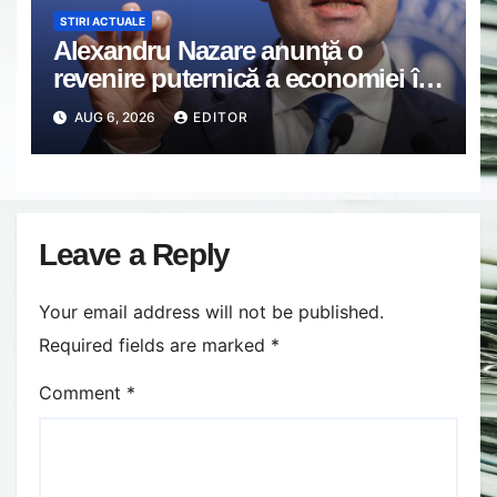
STIRI ACTUALE
Alexandru Nazare anunță o
revenire puternică a economiei în
2027: Inflația va scădea, consumul
AUG 6, 2026
EDITOR
va crește
Leave a Reply
Your email address will not be published.
Required fields are marked
*
Comment
*