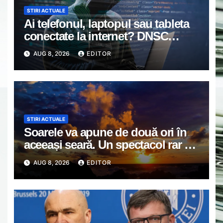
STIRI ACTUALE
Ai telefonul, laptopul sau tableta
conectate la internet? DNSC
avertizează asupra unui risc pe
AUG 8, 2026
EDITOR
care mulți utilizatori îl ignoră
STIRI ACTUALE
Soarele va apune de două ori în
aceeași seară. Un spectacol rar va
întrerupe liniștea unui sat din
AUG 8, 2026
EDITOR
Europa