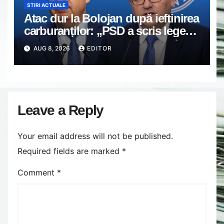
STIRI ACTUALE
Atac dur la Bolojan după ieftinirea
carburanților: „PSD a scris legea.
Dumneavoastră ați scris discursul
AUG 8, 2026
EDITOR
de după”
Leave a Reply
Your email address will not be published.
Required fields are marked
*
Comment
*