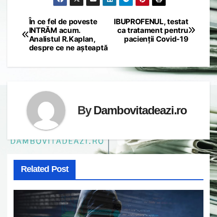
În ce fel de poveste
IBUPROFENUL, testat
Post
INTRĂM acum.
ca tratament pentru
Analistul R.Kaplan,
pacienții Covid-19
navigation
despre ce ne așteaptă
By
Dambovitadeazi.ro
Related Post