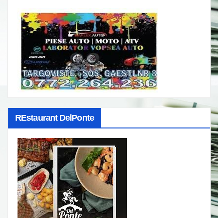
REstaurant DelPonte