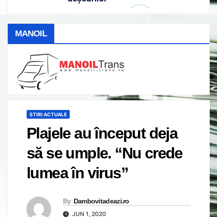
MANOIL
STIRI ACTUALE
Plajele au început deja
să se umple. “Nu crede
lumea în virus”
By
Dambovitadeazi.ro
JUN 1, 2020