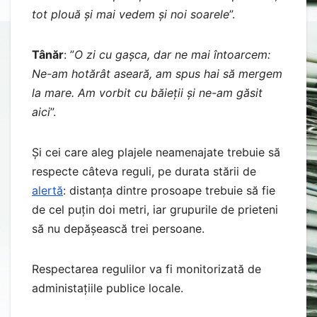
tot plouă și mai vedem și noi soarele
”.
Tânăr
: ”
O zi cu gașca, dar ne mai întoarcem:
Ne-am hotărât aseară, am spus hai să mergem
la mare. Am vorbit cu băieții și ne-am găsit
aici
”.
Și cei care aleg plajele neamenajate trebuie să
respecte câteva reguli, pe durata stării de
alertă
: distanța dintre prosoape trebuie să fie
de cel puțin doi metri, iar grupurile de prieteni
să nu depășească trei persoane.
Respectarea regulilor va fi monitorizată de
administațiile publice locale.