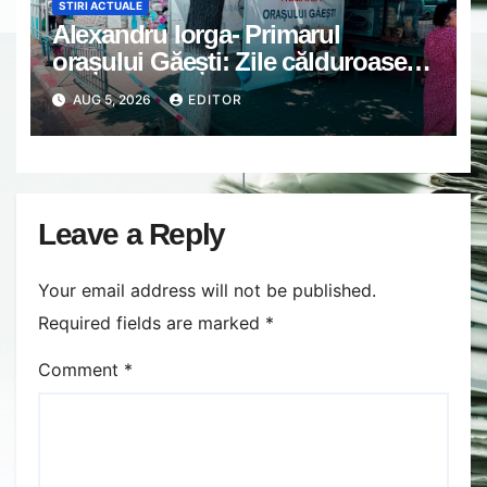
STIRI ACTUALE
Alexandru Iorga- Primarul
orașului Găești: Zile călduroase.
Grijă unii de alții.
AUG 5, 2026
EDITOR
Leave a Reply
Your email address will not be published.
Required fields are marked
*
Comment
*