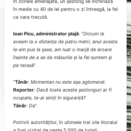
În zonele amenajate, un șezlong se închiriază
în medie cu 40 de lei pentru o zi întreagă, la fel
ca vara trecută.
Ioan Picu, administrator plajă
: ”
Oricum le
aveam la o distanța de patru metri, anul acesta
le-am pus la șase, am luat o marjă de eroare
înainte de a se da măsurile și la fel suntem și
pe terasă
”.
”
Tânăr
:
Momentan nu este așa aglomerat.
Reporter
:
Dacă toate aceste șezlonguri ar fi
ocupate, te-ai simți în siguranță?
Tânăr
:
Da
”.
Potrivit autorităților, în ultimele trei zile litoralul
a fost vizitat de peste 5.000 de turiști.