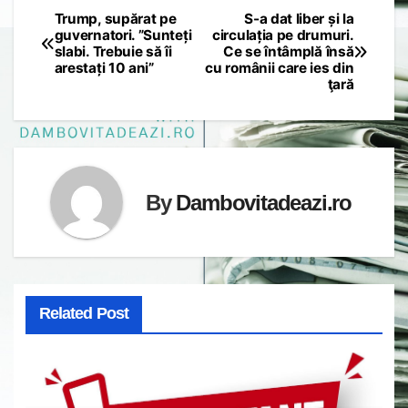
Trump, supărat pe
S-a dat liber și la
Post
guvernatori. ”Sunteți
circulația pe drumuri.
slabi. Trebuie să îi
Ce se întâmplă însă
navigation
arestați 10 ani”
cu românii care ies din
ţară
By
Dambovitadeazi.ro
Related Post