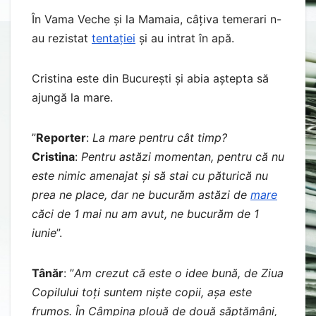
În Vama Veche și la Mamaia, câțiva temerari n-
au rezistat
tentației
și au intrat în apă.
Cristina este din București și abia aștepta să
ajungă la mare.
”
Reporter
:
La mare pentru cât timp?
Cristina
:
Pentru astăzi momentan, pentru că nu
este nimic amenajat și să stai cu păturică nu
prea ne place, dar ne bucurăm astăzi de
mare
căci de 1 mai nu am avut, ne bucurăm de 1
iunie
”.
Tânăr
: ”
Am crezut că este o idee bună, de Ziua
Copilului toți suntem niște copii, așa este
frumos. În Câmpina plouă de două săptămâni,