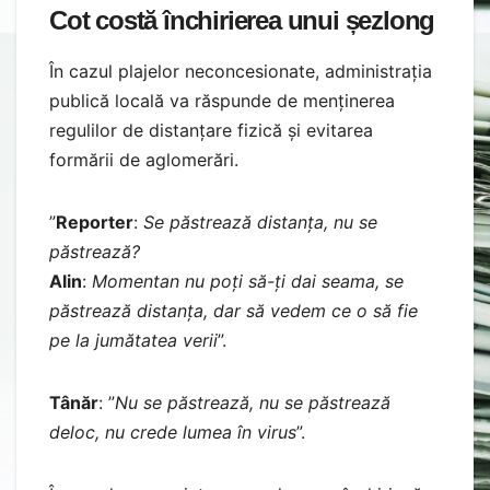
Cot costă închirierea unui șezlong
În cazul plajelor neconcesionate, administrația
publică locală va răspunde de menținerea
regulilor de distanțare fizică și evitarea
formării de aglomerări.
”
Reporter
:
Se păstrează distanța, nu se
păstrează?
Alin
:
Momentan nu poți să-ți dai seama, se
păstrează distanța, dar să vedem ce o să fie
pe la jumătatea verii
”.
Tânăr
: ”
Nu se păstrează, nu se păstrează
deloc, nu crede lumea în virus
”.