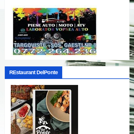
REstaurant DelPonte