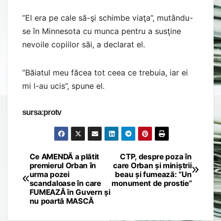
”El era pe cale să-şi schimbe viaţa”, mutându-
se în Minnesota cu munca pentru a susţine
nevoile copiilor săi, a declarat el.
”Băiatul meu făcea tot ceea ce trebuia, iar ei
mi l-au ucis”, spune el.
sursa:protv
Ce AMENDĂ a plătit
CTP, despre poza în
Post
premierul Orban în
care Orban și miniștrii
urma pozei
beau și fumează: ”Un
navigation
scandaloase în care
monument de prostie”
FUMEAZĂ în Guvern și
nu poartă MASCĂ