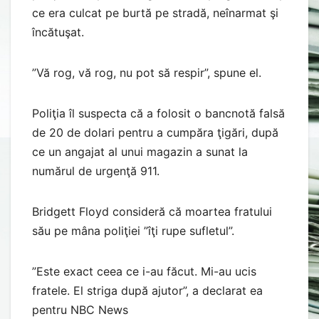
ce era culcat pe burtă pe stradă, neînarmat şi
încătuşat.
”Vă rog, vă rog, nu pot să respir”, spune el.
Poliţia îl suspecta că a folosit o bancnotă falsă
de 20 de dolari pentru a cumpăra ţigări, după
ce un angajat al unui magazin a sunat la
numărul de urgenţă 911.
Bridgett Floyd consideră că moartea fratului
său pe mâna poliţiei ”îţi rupe sufletul”.
”Este exact ceea ce i-au făcut. Mi-au ucis
fratele. El striga după ajutor”, a declarat ea
pentru NBC News