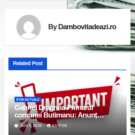
By
Dambovitadeazi.ro
Related Post
STIRI ACTUALE
Gabriel Dragnea-Primarul
comunei Butimanu: Anunț
important
AUG 5, 2026
EDITOR