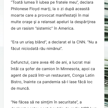
”Toată lumea îl iubea pe fratele meu”, declara
Philonese Floyd marţi, la o zi după această
moarte care a provocat manifestaţii în mai
multe oraşe şi a relansat apeluri la despărţirea
de un rasism ”sistemic” în America.
”Era un uriaş blând”, a declarat el la CNN. ”Nu a
făcut niciodată rău nimănui”.
Defunctul, care avea 46 de ani, a lucrat mai
întâi ca şofer de camion în Minnesota, apoi ca
agent de pază într-un restaurant, Conga Latin
Bistro, înainte ca pandemia să-l lase făcă loc
de muncă.
”Ne făcea să ne simţim în securitate”, a