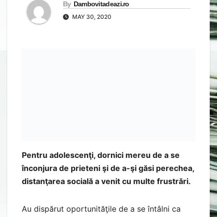
By
Dambovitadeazi.ro
MAY 30, 2020
Pentru adolescenţi, dornici mereu de a se
înconjura de prieteni şi de a-şi găsi perechea,
distanţarea socială a venit cu multe frustrări.
Au dispărut oportunităţile de a se întâlni ca
înainte, când cunoasteau oameni noi la şcoală,
în cafenele, la concerte sau în sălile de sport.
Iar cuplurile abia înfiripate au dat testul
separării. Le-ar putea fi util pe termen lung,
cred unii psihologi.