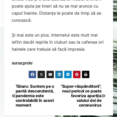
hainele care trebuie să facă impresie.
sursa:protv
Tătaru: Suntem pe o
“Super-răspânditorii”,
Post
pantă descendentă,
noul pericol ce poate
pandemia este
favoriza apariția
navigation
controlabilă în acest
valului doi de
moment
coronavirus
By
Dambovitadeazi.ro