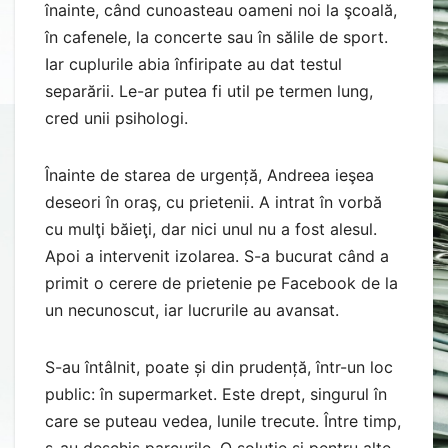
Înainte de starea de urgență, Andreea ieşea
deseori în oraş, cu prietenii. A intrat în vorbă
cu mulţi băieţi, dar nici unul nu a fost alesul.
Apoi a intervenit izolarea. S-a bucurat când a
primit o cerere de prietenie pe Facebook de la
un necunoscut, iar lucrurile au avansat.
S-au întâlnit, poate și din prudență, într-un loc
public: în supermarket. Este drept, singurul în
care se puteau vedea, lunile trecute. Între timp,
s-au deschis parcurile. O soluție și pentru alte
cupluri formate online.
Mara şi Filip au simţit o conexiune specială
încă din primul an de liceu. De când au apărut
restricțiile, s-au văzut nevoiți să întrerupă