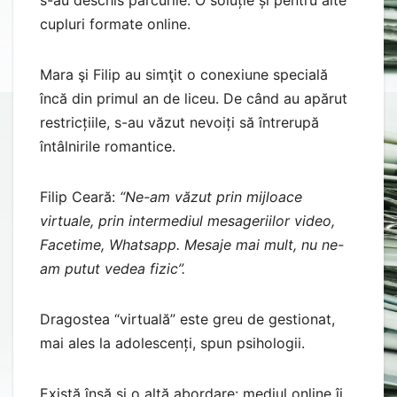
întâlnirile romantice.
Filip Ceară:
“Ne-am văzut prin mijloace
virtuale, prin intermediul mesageriilor video,
Facetime, Whatsapp. Mesaje mai mult, nu ne-
am putut vedea fizic”.
Dragostea “virtuală” este greu de gestionat,
mai ales la adolescenți, spun psihologii.
Există însă și o altă abordare: mediul online îi
poate ajuta pe tineri să nu se mai arunce cu
capul înainte. Distanța le poate da timp să se
cunoască.
Și mai este un plus. Internetul este mult mai
ieftin decât ieşirile în cluburi sau la cafenea ori