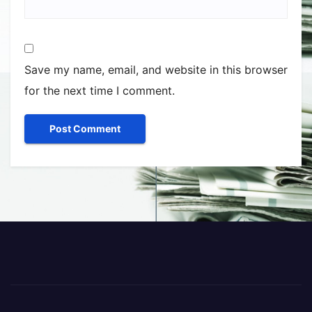
Dambovitadeazi.ro
Proudly powered by WordPress
|
Theme:
Newsup
by
Themeansar
.