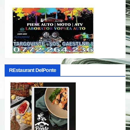
REstaurant DelPonte