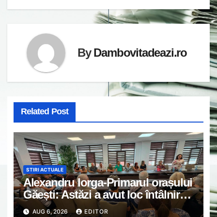
By
Dambovitadeazi.ro
Related Post
STIRI ACTUALE
Alexandru Iorga-Primarul orașului
Găești: Astăzi a avut loc întâlnirea
de lucru cu reprezentanții
AUG 6, 2026
EDITOR