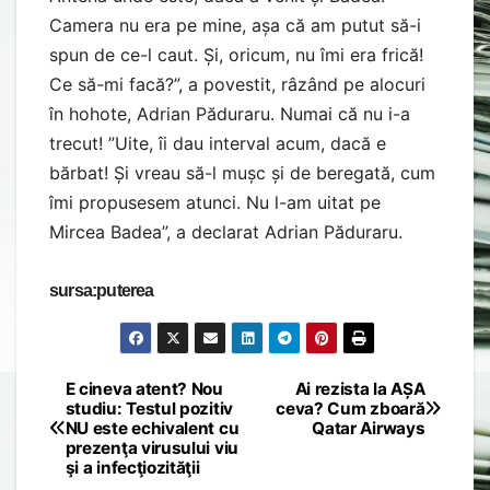
Camera nu era pe mine, așa că am putut să-i
spun de ce-l caut. Și, oricum, nu îmi era frică!
Ce să-mi facă?”, a povestit, râzând pe alocuri
în hohote, Adrian Păduraru. Numai că nu i-a
trecut! ”Uite, îi dau interval acum, dacă e
bărbat! Și vreau să-l mușc și de beregată, cum
îmi propusesem atunci. Nu l-am uitat pe
Mircea Badea”, a declarat Adrian Păduraru.
sursa:puterea
E cineva atent? Nou
Ai rezista la AȘA
Post
studiu: Testul pozitiv
ceva? Cum zboară
NU este echivalent cu
Qatar Airways
navigation
prezenţa virusului viu
şi a infecţiozităţii