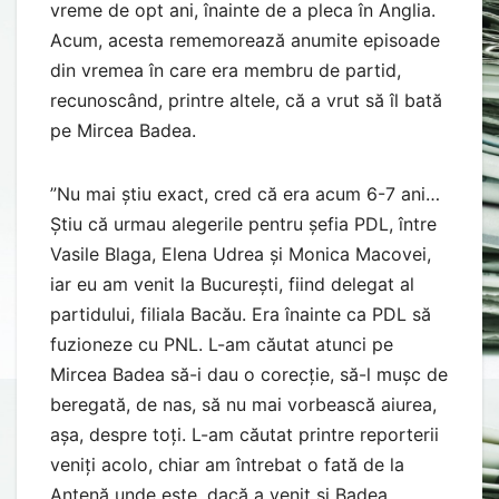
vreme de opt ani, înainte de a pleca în Anglia.
Acum, acesta rememorează anumite episoade
din vremea în care era membru de partid,
recunoscând, printre altele, că a vrut să îl bată
pe Mircea Badea.
”Nu mai știu exact, cred că era acum 6-7 ani…
Știu că urmau alegerile pentru șefia PDL, între
Vasile Blaga, Elena Udrea și Monica Macovei,
iar eu am venit la București, fiind delegat al
partidului, filiala Bacău. Era înainte ca PDL să
fuzioneze cu PNL. L-am căutat atunci pe
Mircea Badea să-i dau o corecție, să-l mușc de
beregată, de nas, să nu mai vorbească aiurea,
așa, despre toți. L-am căutat printre reporterii
veniți acolo, chiar am întrebat o fată de la
Antenă unde este, dacă a venit și Badea.