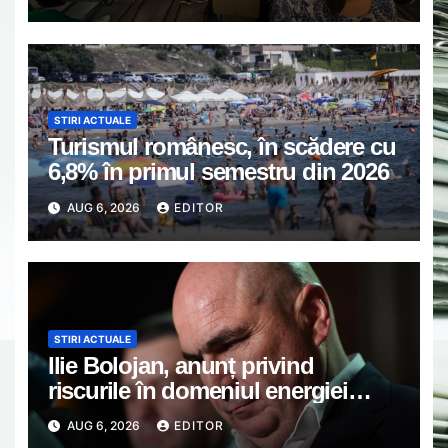
asociațiilor de proprietari din
Găești.
STIRI ACTUALE
Turismul românesc, în scădere cu
6,8% în primul semestru din 2026
AUG 6, 2026
EDITOR
STIRI ACTUALE
Ilie Bolojan, anunț privind
riscurile în domeniul energiei
electrice. Ce a decis Guvernul
AUG 6, 2026
EDITOR