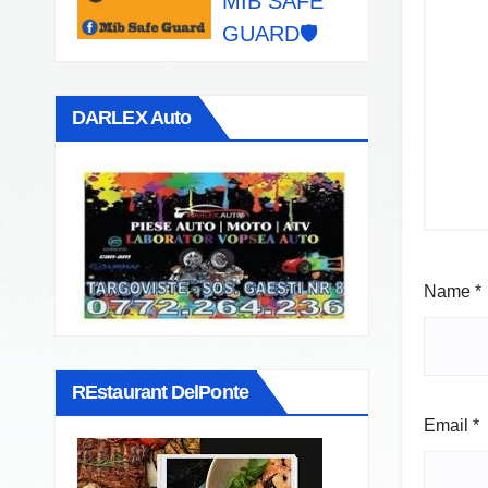
MIB SAFE
GUARD🛡️
DARLEX Auto
Name
*
REstaurant DelPonte
Email
*