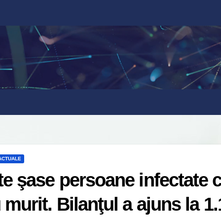
 ACTUALE
te şase persoane infectate 
 murit. Bilanţul a ajuns la 1