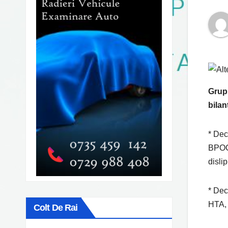
Grupu
bilan
* Dec
BPOC,
disli
* Dec
HTA, 
Colt De Rai