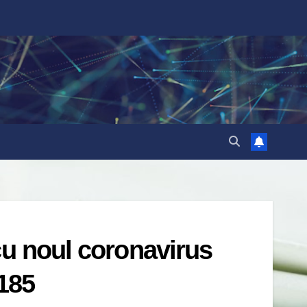
cu noul coronavirus
.185