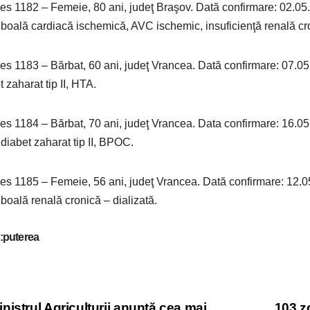
es 1182 – Femeie, 80 ani, judeţ Braşov. Dată confirmare: 02.05
boală cardiacă ischemică, AVC ischemic, insuficienţă renală cr
es 1183 – Bărbat, 60 ani, judeţ Vrancea. Dată confirmare: 07.05
t zaharat tip II, HTA.
es 1184 – Bărbat, 70 ani, judeţ Vrancea. Data confirmare: 16.05
diabet zaharat tip II, BPOC.
es 1185 – Femeie, 56 ani, judeţ Vrancea. Dată confirmare: 12.0
boală renală cronică – dializată.
:puterea
nistrul Agriculturii anunță cea mai
103 z