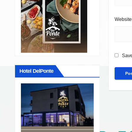
Website
Save
Hotel DelPonte