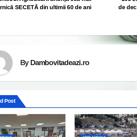
st
rnică SECETĂ din ultimii 60 de ani
de decl
vigation
By
Dambovitadeazi.ro
ed Post