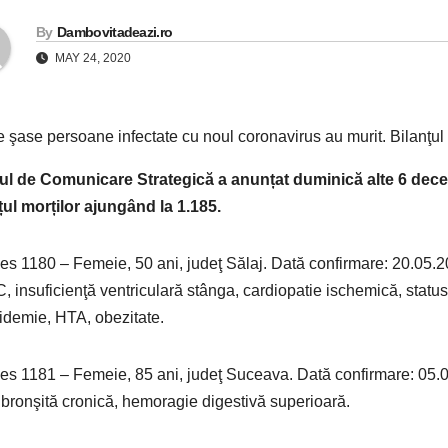
By
Dambovitadeazi.ro
MAY 24, 2020
l de Comunicare Strategică a anunțat duminică alte 6 dece
țul morților ajungând la 1.185.
es 1180 – Femeie, 50 ani, judeţ Sălaj. Dată confirmare: 20.05.2
 insuficienţă ventriculară stânga, cardiopatie ischemică, status p
pidemie, HTA, obezitate.
es 1181 – Femeie, 85 ani, judeţ Suceava. Dată confirmare: 05.0
bronşită cronică, hemoragie digestivă superioară.