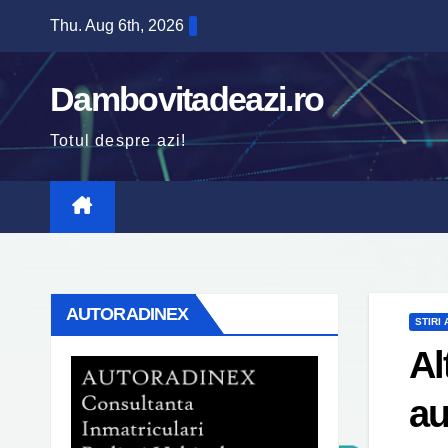
Skip
Thu. Aug 6th, 2026
to
content
Dambovitadeazi.ro
Totul despre azi!
AUTORADINEX
STIRI
Al
au