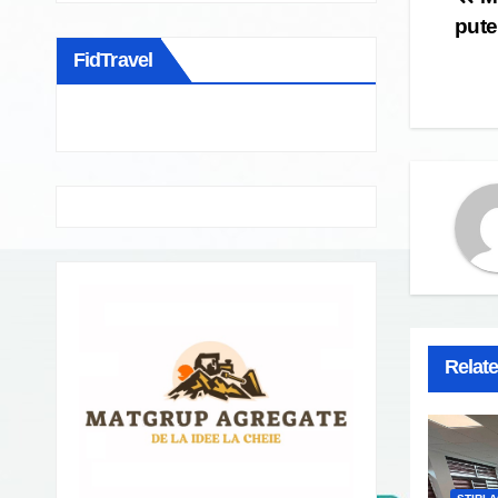
Po
pute
na
FidTravel
Relat