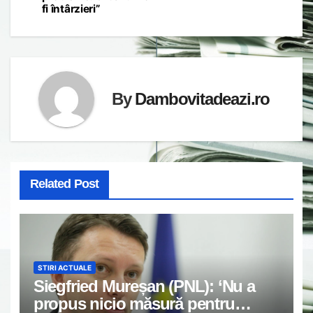
fi întârzieri”
By
Dambovitadeazi.ro
Related Post
STIRI ACTUALE
Siegfried Mureșan (PNL): ‘Nu a
propus nicio măsură pentru