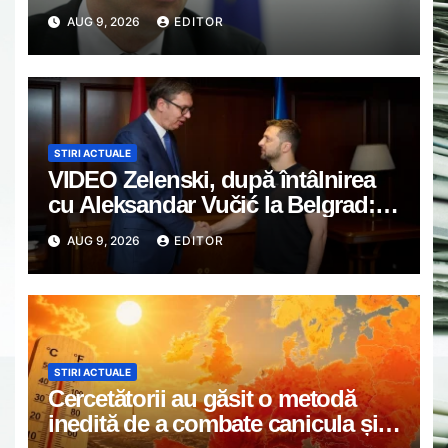
depăşirea crizei energetice. Tot ce
AUG 9, 2026
EDITOR
vedem la PSD este gălăgie, circ şi
populism alături de AUR’
STIRI ACTUALE
VIDEO Zelenski, după întâlnirea
cu Aleksandar Vučić la Belgrad:
„Înțeleg scepticismul față de UE,
AUG 9, 2026
EDITOR
dar Ucraina nu are timp pentru
scepticism”
STIRI ACTUALE
Cercetătorii au găsit o metodă
inedită de a combate canicula și