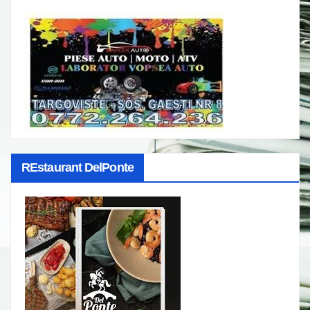
REstaurant DelPonte