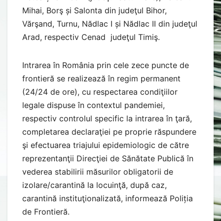
Mihai, Borş și Salonta din judeţul Bihor,
Vărşand, Turnu, Nădlac I și Nădlac II din judeţul
Arad, respectiv Cenad judeţul Timiş.
Intrarea în România prin cele zece puncte de
frontieră se realizează în regim permanent
(24/24 de ore), cu respectarea condiţiilor
legale dispuse în contextul pandemiei,
respectiv controlul specific la intrarea în ţară,
completarea declaraţiei pe proprie răspundere
şi efectuarea triajului epidemiologic de către
reprezentanţii Direcţiei de Sănătate Publică în
vederea stabilirii măsurilor obligatorii de
izolare/carantină la locuinţă, după caz,
carantină instituţionalizată, informează Poliția
de Frontieră.