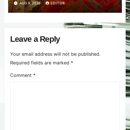
de a reduce folosirea aerului
AUG 9, 2026
EDITOR
condiționat: Apa de ploaie
colectată de pe acoperișuri
Leave a Reply
Your email address will not be published.
Required fields are marked
*
Comment
*