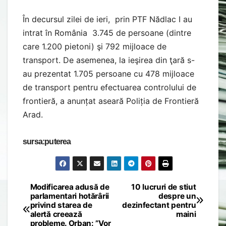
În decursul zilei de ieri, prin PTF Nădlac I au
intrat în România 3.745 de persoane (dintre
care 1.200 pietoni) şi 792 mijloace de
transport. De asemenea, la ieşirea din ţară s-
au prezentat 1.705 persoane cu 478 mijloace
de transport pentru efectuarea controlului de
frontieră, a anunțat aseară Poliția de Frontieră
Arad.
sursa:puterea
Modificarea adusă de
10 lucruri de stiut
Post
parlamentari hotărârii
despre un
privind starea de
dezinfectant pentru
navigation
alertă creează
maini
probleme. Orban: ”Vor