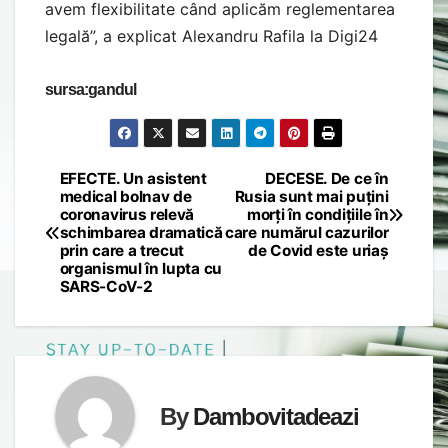
avem flexibilitate când aplicăm reglementarea
legală”, a explicat Alexandru Rafila la Digi24
sursa:gandul
EFECTE. Un asistent
DECESE. De ce în
Post
medical bolnav de
Rusia sunt mai puțini
coronavirus relevă
morți în condițiile în
navigation
schimbarea dramatică
care numărul cazurilor
prin care a trecut
de Covid este uriaș
organismul în lupta cu
SARS-CoV-2
By
Dambovitadeazi