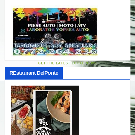
REstaurant DelPonte