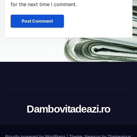
for the next time I comment.
Dambovitadeazi.ro
Proudly powered by WordPress
|
Theme:
Newsup
by
Themeansar
.