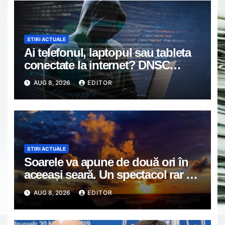
STIRI ACTUALE
Ai telefonul, laptopul sau tableta
conectate la internet? DNSC
avertizează asupra unui risc pe
AUG 8, 2026
EDITOR
care mulți utilizatori îl ignoră
STIRI ACTUALE
Soarele va apune de două ori în
aceeași seară. Un spectacol rar va
întrerupe liniștea unui sat din
AUG 8, 2026
EDITOR
Europa