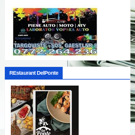
REstaurant DelPonte