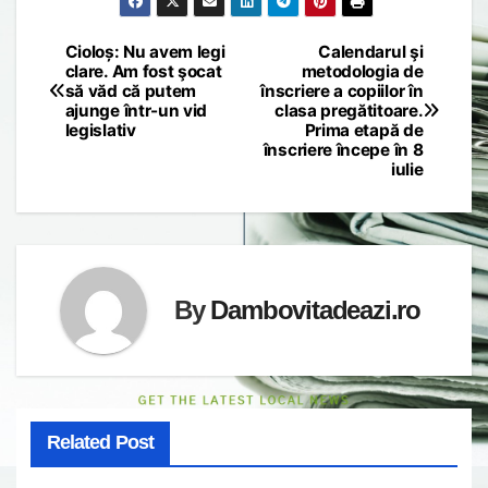
Cioloș: Nu avem legi
Calendarul şi
Post
clare. Am fost şocat
metodologia de
să văd că putem
înscriere a copiilor în
navigation
ajunge într-un vid
clasa pregătitoare.
legislativ
Prima etapă de
înscriere începe în 8
iulie
By
Dambovitadeazi.ro
Related Post