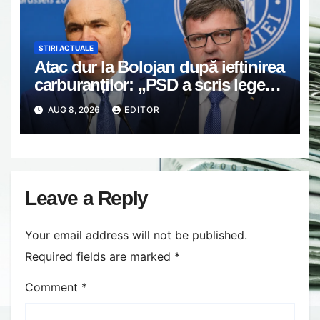
STIRI ACTUALE
Atac dur la Bolojan după ieftinirea
carburanților: „PSD a scris legea.
Dumneavoastră ați scris discursul
AUG 8, 2026
EDITOR
de după”
Leave a Reply
Your email address will not be published.
Required fields are marked
*
Comment
*