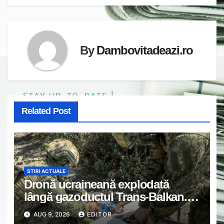
By
Dambovitadeazi.ro
Related Post
STIRI ACTUALE
Dronă ucraineană explodată
lângă gazoductul Trans-Balkan.
Chirieac: “România și Bulgaria
AUG 9, 2026
EDITOR
trebuie să ceară explicații