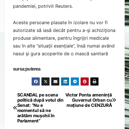
pandemiei, potrivit Reuters.
Aceste persoane plasate în izolare nu vor fi
autorizate să iasă decât pentru a-şi achiziţiona
produse alimentare, pentru îngrijiri medicale
sau în alte ”situaţii esenţiale”, însă numai având
nasul şi gura acoperite de o mască sanitară
sursa:puterea
SCANDAL pe scena
Victor Ponta amenință
Post
politică după votul din
Guvernul Orban cu
Senat: ”Nu e
moțiune de CENZURĂ
navigation
momentul să ne
arătăm mușchii în
Parlament”