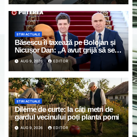
Ucrainei”
STIRI ACTUALE
Băsescu îi taxează pe Bolojan și
Nicușor Dan: „A avut grijă să se
vadă că a luat o carte de la
AUG 9, 2026
EDITOR
anticariat”
STIRI ACTUALE
Dileme de curte: la câți metri de
gardul vecinului poți planta pomi
AUG 9, 2026
EDITOR