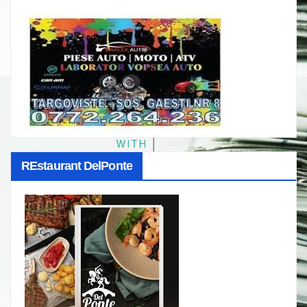
REstaurant DelPonte