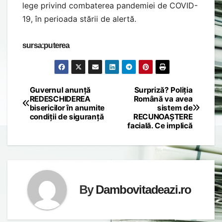
lege privind combaterea pandemiei de COVID-
19, în perioada stării de alertă.
sursa:puterea
Guvernul anunță
Surpriză? Poliția
Post
REDESCHIDEREA
Română va avea
bisericilor în anumite
sistem de
navigation
condiții de siguranță
RECUNOAȘTERE
facială. Ce implică
By
Dambovitadeazi.ro