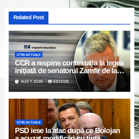
Related Post
STIRI ACTUALE
CCR a respins contestaţia la legea
iniţiată de senatorul Zamfir de la
PSD, care permite reluarea
AUG 7, 2026
EDITOR
construcţiei hidrocentralelor din
zonele protejate
STIRI ACTUALE
PSD iese la atac după ce Bolojan
a acuzat modificări cu țintă