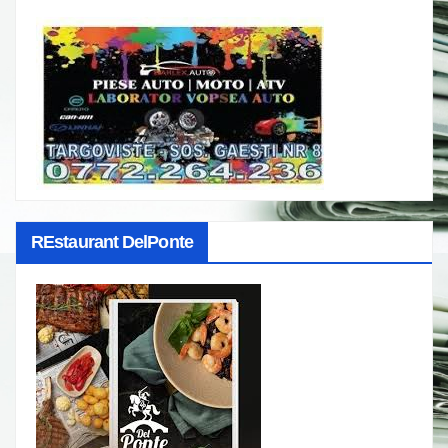
REstaurant DelPonte