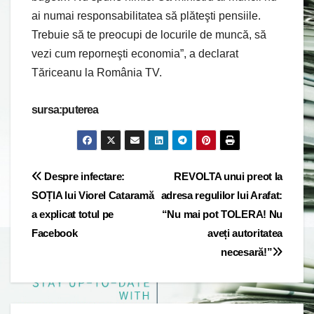
ai numai responsabilitatea să plăteşti pensiile.
Trebuie să te preocupi de locurile de muncă, să
vezi cum reporneşti economia”, a declarat
Tăriceanu la România TV.
sursa:puterea
Post
Despre infectare:
REVOLTA unui preot la
SOȚIA lui Viorel Cataramă
adresa regulilor lui Arafat:
navigation
a explicat totul pe
“Nu mai pot TOLERA! Nu
Facebook
aveți autoritatea
necesară!”