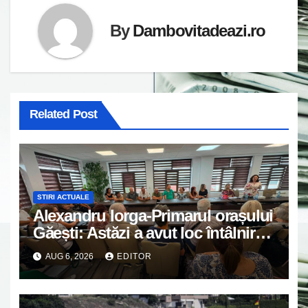
By
Dambovitadeazi.ro
Related Post
STIRI ACTUALE
Alexandru Iorga-Primarul orașului
Găești: Astăzi a avut loc întâlnirea
de lucru cu reprezentanții
AUG 6, 2026
EDITOR
asociațiilor de proprietari din
Găești.