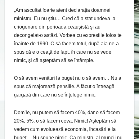
„Am ascultat foarte atent declaraţia doamnei
ministru. Eu nu ştiu… Cred că a stat undeva la
criogenare din perioada ceauşistă şi au
decongelat-o astăzi. Vorbea cu expresiile folosite
înainte de 1990. O să facem totul, după aia ne-a
spus că e o ceaţă de fapt, în care nu se vede
nimic, şi că aşteptăm să se întâmple.
O să avem venituri la buget nu o să avem… Nu a
spus că majorează pensiile. A făcut o întreagă
gargară din care nu se înţelege nimic.
Dom’le, nu putem să facem 40%, dar o să facem
20%, 5%, o să facem ceva. Nimic! Aşteptăm să
vedem cum evoluează economia, încasările la
buget… Nu spune nimic. Ca ministru al muncii nu