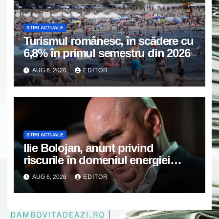
STIRI ACTUALE
Turismul românesc, în scădere cu
6,8% în primul semestru din 2026
AUG 6, 2026
EDITOR
STIRI ACTUALE
Ilie Bolojan, anunț privind
riscurile în domeniul energiei
electrice. Ce a decis Guvernul
AUG 6, 2026
EDITOR