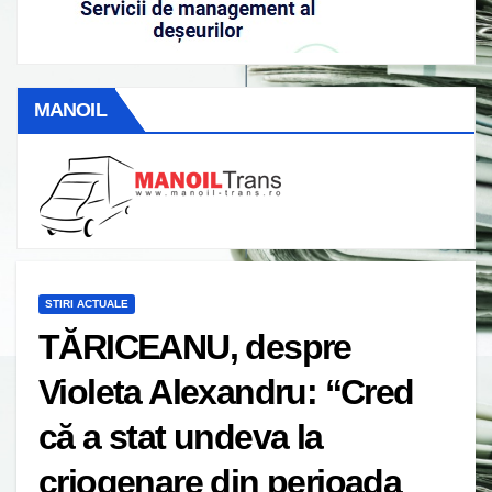
MANOIL
STIRI ACTUALE
TĂRICEANU, despre
Violeta Alexandru: “Cred
că a stat undeva la
criogenare din perioada