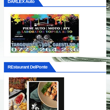
DARLEX Auto
REstaurant DelPonte