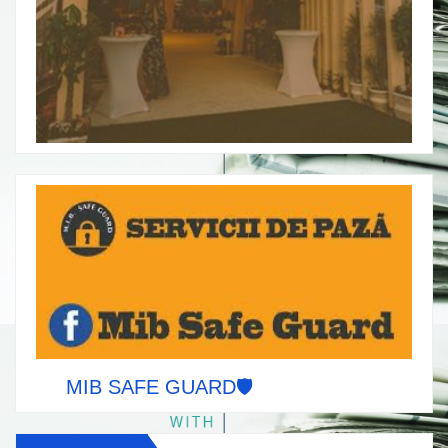
MIB SAFE GUARD🛡️