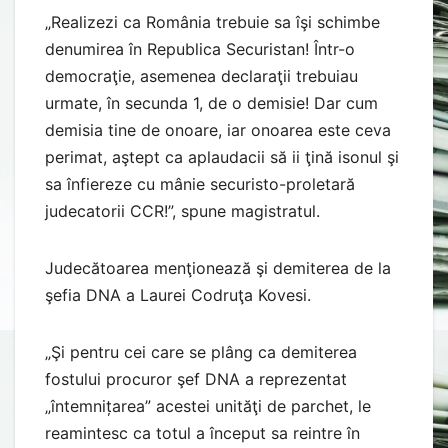
„Realizezi ca România trebuie sa îşi schimbe
denumirea în Republica Securistan! Într-o
democraţie, asemenea declaraţii trebuiau
urmate, în secunda 1, de o demisie! Dar cum
demisia tine de onoare, iar onoarea este ceva
perimat, aştept ca aplaudacii să ii ţină isonul şi
sa înfiereze cu mânie securisto-proletară
judecatorii CCR!”, spune magistratul.
Judecătoarea menţionează şi demiterea de la
şefia DNA a Laurei Codruţa Kovesi.
„Şi pentru cei care se plâng ca demiterea
fostului procuror şef DNA a reprezentat
„întemnițarea” acestei unităţi de parchet, le
reamintesc ca totul a început sa reintre în