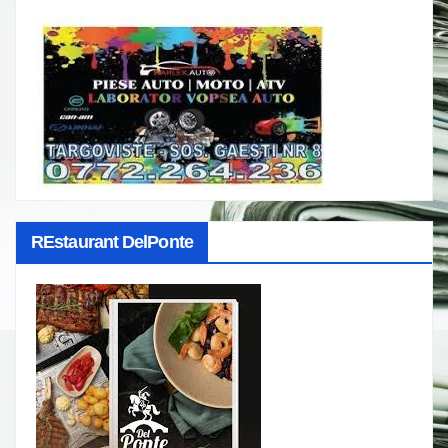
REstaurant DelPonte