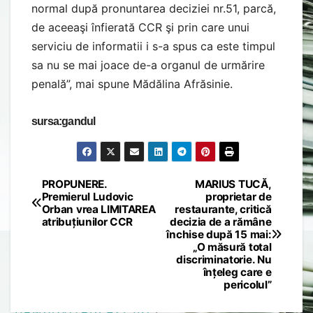
normal după pronuntarea deciziei nr.51, parcă,
de aceeaşi înfierată CCR şi prin care unui
serviciu de informatii i s-a spus ca este timpul
sa nu se mai joace de-a organul de urmărire
penală”, mai spune Mădălina Afrăsinie.
sursa:gandul
PROPUNERE.
MARIUS TUCĂ,
Post
Premierul Ludovic
proprietar de
Orban vrea LIMITAREA
restaurante, critică
navigation
atribuțiunilor CCR
decizia de a rămâne
închise după 15 mai:
„O măsură total
discriminatorie. Nu
înțeleg care e
pericolul”