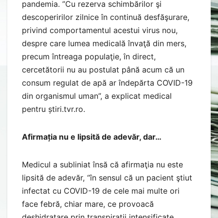
pandemia. ”Cu rezerva schimbărilor şi
descoperirilor zilnice în continuă desfăşurare,
privind comportamentul acestui virus nou,
despre care lumea medicală învaţă din mers,
precum întreaga populaţie, în direct,
cercetătorii nu au postulat până acum că un
consum regulat de apă ar îndepărta COVID-19
din organismul uman”, a explicat medical
pentru știri.tvr.ro.
Afirmația nu e lipsită de adevăr, dar…
Medicul a subliniat însă că afirmaţia nu este
lipsită de adevăr, “în sensul că un pacient ştiut
infectat cu COVID-19 de cele mai multe ori
face febră, chiar mare, ce provoacă
deshidratare prin transpiraţii intensificate,