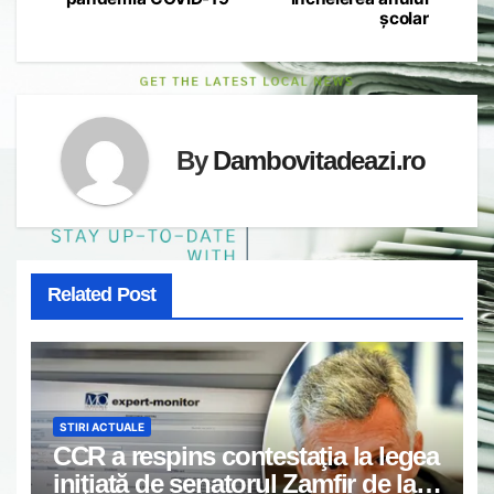
școlar
By
Dambovitadeazi.ro
Related Post
STIRI ACTUALE
CCR a respins contestaţia la legea
iniţiată de senatorul Zamfir de la