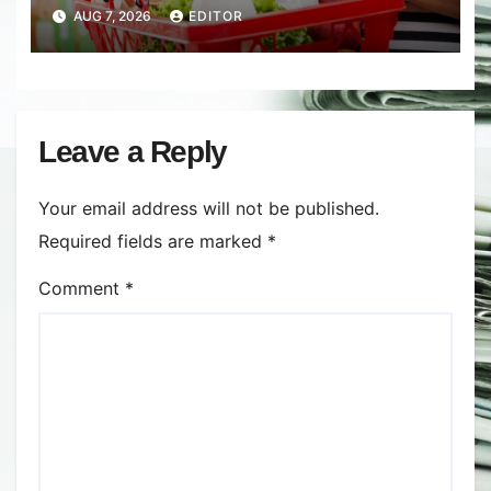
nivel din ultimii peste trei ani. În
AUG 7, 2026
EDITOR
ultima lună, grâul s-a scumpit cel
mai mult (+5,8%), pe fondul
secetei, dar și al temerilor că
războiul din Ucraina va perturba
din nou exporturile prin Marea
Leave a Reply
Neagră.
Your email address will not be published.
Required fields are marked
*
Comment
*