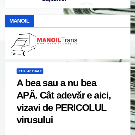
MANOIL
STIRI ACTUALE
A bea sau a nu bea
APĂ. Cât adevăr e aici,
vizavi de PERICOLUL
virusului