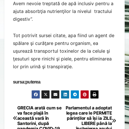
Avem nevoie treptată de apă inclusiv pentru a
ajuta absorbţia nutrienţilor la nivelul tractului
digestiv”.
Tot potrivit sursei citate, apa fiind un agent de
spălare şi curăţare pentru organism, ea
uşurează transportul toxinelor de la celule şi
ţesuturi spre rinichi şi piele, pentru eliminarea
lor prin urină şi transpiraţie.
sursa:puterea
GRECIA arată cum se
Parlamentul a adoptat
Post
va face plajă în
legea care le PERMITE
această vară în
părinților să își ia ZILE
navigation
Santorini, după
LIBERE până la
pandemia COVID-19
încheierea anului