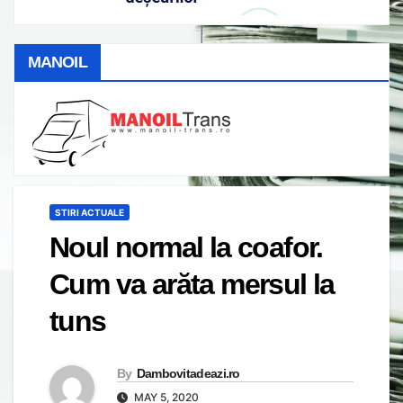
MANOIL
STIRI ACTUALE
Noul normal la coafor.
Cum va arăta mersul la
tuns
By
Dambovitadeazi.ro
MAY 5, 2020