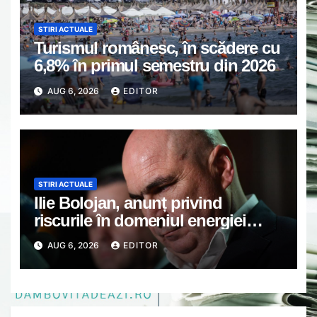
STIRI ACTUALE
Turismul românesc, în scădere cu
6,8% în primul semestru din 2026
AUG 6, 2026
EDITOR
STIRI ACTUALE
Ilie Bolojan, anunț privind
riscurile în domeniul energiei
electrice. Ce a decis Guvernul
AUG 6, 2026
EDITOR