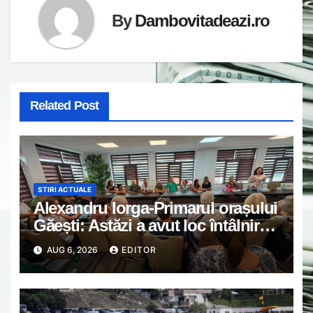
By
Dambovitadeazi.ro
Related Post
STIRI ACTUALE
Alexandru Iorga-Primarul orașului
Găești: Astăzi a avut loc întâlnirea
de lucru cu reprezentanții
AUG 6, 2026
EDITOR
asociațiilor de proprietari din
Găești.