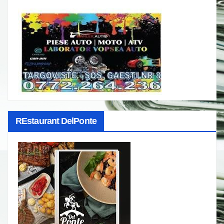
REstaurant DelPonte