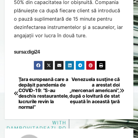
50% din capacitatea lor obișnuită. Compania
plănuiește ca după fiecare client să introducă
o pauză suplimentară de 15 minute pentru
dezinfectarea instrumentelor și a scaunelor, iar
angajații vor lucra în două ture.
sursa:digi24
Țara europeană care a
Venezuela susţine că
Post
depășit pandemia de
a arestat doi
COVID-19: “S-au
„mercenari americani”,
navigation
deschis restaurantele,
după o lovitură de stat
lucrurile revin la
eşuată în această ţară
normal”