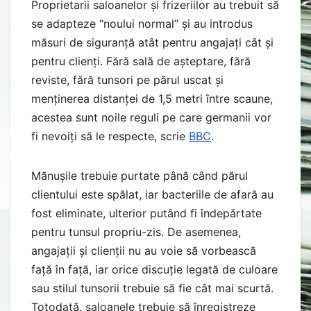
Proprietarii saloanelor și frizeriilor au trebuit să
se adapteze “noului normal” și au introdus
măsuri de siguranță atât pentru angajați cât și
pentru clienți. Fără sală de așteptare, fără
reviste, fără tunsori pe părul uscat și
menținerea distanței de 1,5 metri între scaune,
acestea sunt noile reguli pe care germanii vor
fi nevoiți să le respecte, scrie
BBC
.
Mănușile trebuie purtate până când părul
clientului este spălat, iar bacteriile de afară au
fost eliminate, ulterior putând fi îndepărtate
pentru tunsul propriu-zis. De asemenea,
angajații și clienții nu au voie să vorbească
față în față, iar orice discuție legată de culoare
sau stilul tunsorii trebuie să fie cât mai scurtă.
Totodată, saloanele trebuie să înregistreze