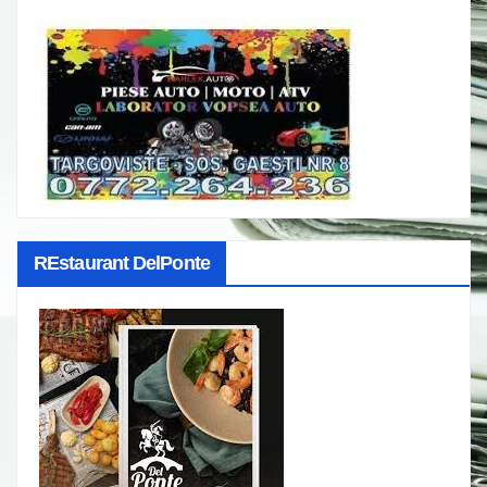
REstaurant DelPonte