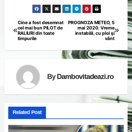
Cine a fost desemnat
PROGNOZA METEO, 5
Post
cel mai bun PILOT de
mai 2020. Vreme
RALIURI din toate
instabilă, cu ploi şi
navigation
timpurile
vânt
By
Dambovitadeazi.ro
Related Post