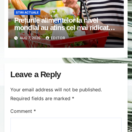
STIRI ACTUALE
Prețurile alimentelor la nivel
mondial au atins cel mai ridicat
nivel din ultimii peste trei ani. În
AUG 7, 2026
EDITOR
ultima lună, grâul s-a scumpit cel
mai mult (+5,8%), pe fondul
secetei, dar și al temerilor că
războiul din Ucraina va perturba
din nou exporturile prin Marea
Leave a Reply
Neagră.
Your email address will not be published.
Required fields are marked
*
Comment
*