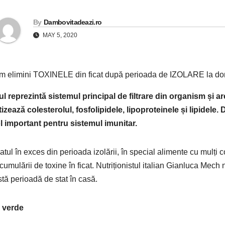
By
Dambovitadeazi.ro
MAY 5, 2020
ul reprezintă sistemul principal de filtrare din organism și ar
tizează colesterolul, fosfolipidele, lipoproteinele și lipidele
l important pentru sistemul imunitar.
tul în exces din perioada izolării, în special alimente cu mulți c
acumulării de toxine în ficat. Nutriționistul italian Gianluca Mec
tă perioadă de stat în casă.
 verde