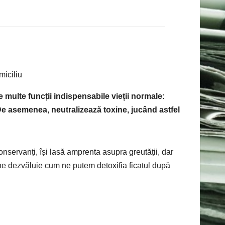
e multe funcții indispensabile vieții normale:
. De asemenea, neutralizează toxine, jucând astfel
onservanți, își lasă amprenta asupra greutății, dar
h ne dezvăluie cum ne putem detoxifia ficatul după