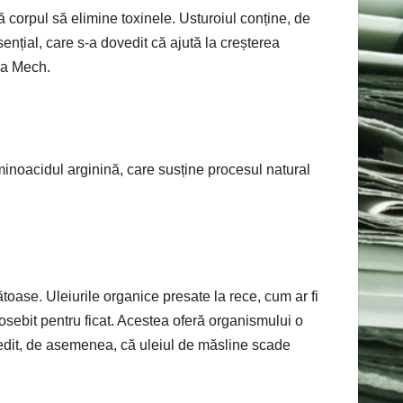
ă corpul să elimine toxinele. Usturoiul conține, de
ențial, care s-a dovedit că ajută la creșterea
ca Mech.
minoacidul arginină, care susține procesul natural
toase. Uleiurile organice presate la rece, cum ar fi
osebit pentru ficat. Acestea oferă organismului o
edit, de asemenea, că uleiul de măsline scade