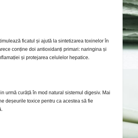
mulează ficatul și ajută la sintetizarea toxinelor în
rece conține doi antioxidanți primari: naringina și
flamației și protejarea celulelor hepatice.
din urmă curăță în mod natural sistemul digesiv. Mai
ne deșeurile toxice pentru ca acestea să fie
ă.