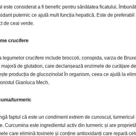
l este considerat a fi benefic pentru sănătatea ficatului, îmbună
xidant puternic ce ajută mult funcția hepatică. Este de preferabil
ct de ceai verde.
me crucifere
 legumelor crucifere include broccoli, conopida, varza de Bruxel
 majoră de glutation, care declanșează enzimele de curățare de 
ește producția de glucozinolat în organism, ceea ce ajută la elim
ționistul Gianluca Mech.
uma/turmeric
ngă faptul că este un condiment extrem de cunoscut, turmericul e
e. Curcumina este ingredientul activ din turmeric și are propriet
ele care elimină toxinele și conține antioxidanți care repară cel