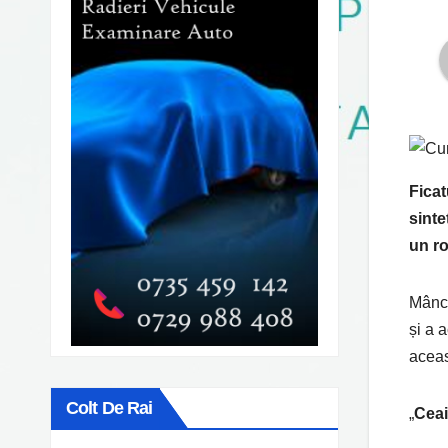
Ficat
sinte
un ro
Mânca
și a 
aceas
Colt De Rai
„
Ceai