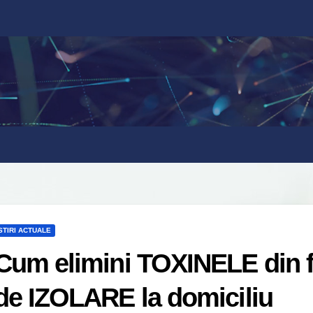
STIRI ACTUALE
Cum elimini TOXINELE din f
de IZOLARE la domiciliu