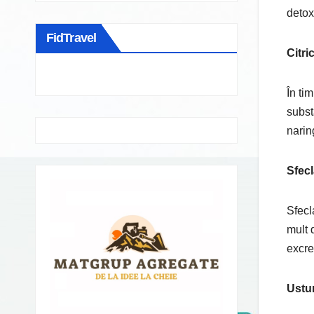
detox
FidTravel
Citri
În ti
subst
narin
Sfecl
Sfecl
mult 
excre
Ustur