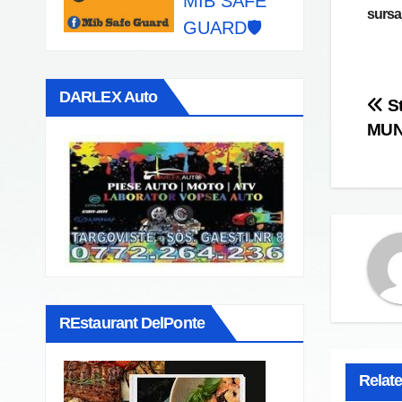
MIB SAFE
sursa
GUARD🛡️
DARLEX Auto
Po
St
MUN
na
REstaurant DelPonte
Relat