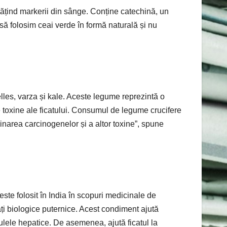
tățind markerii din sânge. Conține catechină, un
 să folosim ceai verde în formă naturală și nu
les, varza și kale. Aceste legume reprezintă o
toxine ale ficatului. Consumul de legume crucifere
inarea carcinogenelor și a altor toxine”, spune
ste folosit în India în scopuri medicinale de
ăți biologice puternice. Acest condiment ajută
ulele hepatice. De asemenea, ajută ficatul la