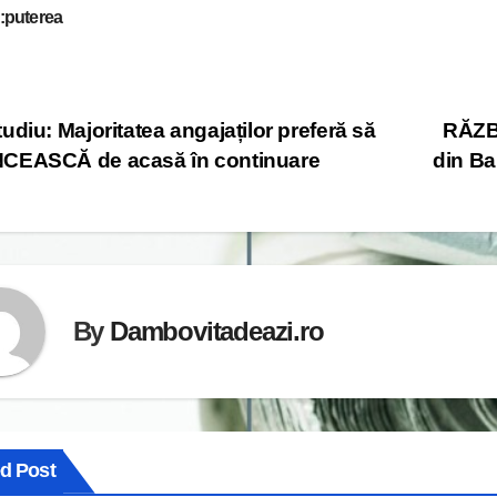
:puterea
st
udiu: Majoritatea angajaților preferă să
RĂZBO
CEASCĂ de acasă în continuare
din Ba
vigation
By
Dambovitadeazi.ro
ed Post