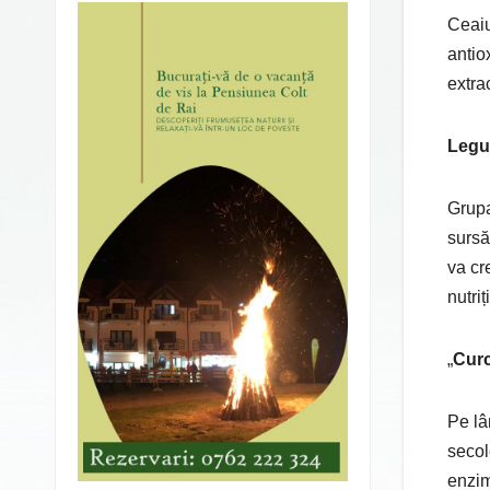
Ceaiu
antio
extra
Legu
Grupa
sursă
va cr
nutri
„
Curc
Pe lâ
secol
enzim