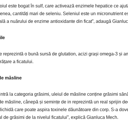
oiul este bogat în sulf, care activează enzimele hepatice ce ajut
nea, cantități mari de seleniu. Seleniul este un micronutrient es
ală a nuărului de enzime antioxidante din ficat”, adaugă Gianlu
ile
e reprezintă o bună sursă de glutation, acizi grași omega-3 și a
ățare a ficatului.
de măsline
intră la categoria grăsimi, uleiul de măsline conține grăsimi sănă
de măsline, cânepă și semințe de in reprezintă un real sprijin de
lichidă care poate aspira toxinele dăunătoare din corp. S-a dov
ul de grăsimi de la nivelul ficatului”, explică Gianluca Mech.