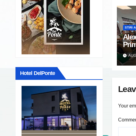
STIRI 
Alex
Prim
Găeș
AUG 
loc 
cu r
Hotel DelPonte
asoc
prop
Leav
Your ema
Comme