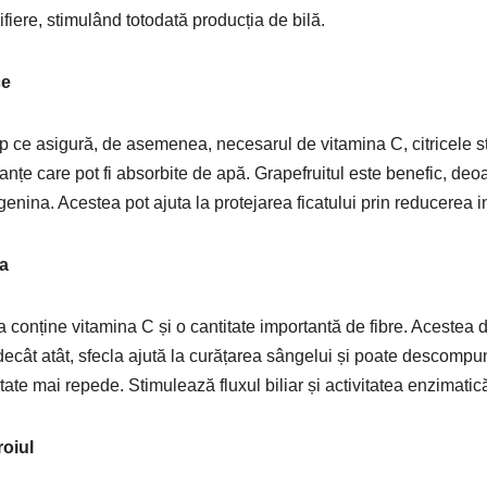
ifiere, stimulând totodată producția de bilă.
ce
mp ce asigură, de asemenea, necesarul de vitamina C, citricele sti
anțe care pot fi absorbite de apă. Grapefruitul este benefic, deoa
genina. Acestea pot ajuta la protejarea ficatului prin reducerea in
a
a conține vitamina C și o cantitate importantă de fibre. Acestea 
decât atât, sfecla ajută la curățarea sângelui și poate descompu
tate mai repede. Stimulează fluxul biliar și activitatea enzimatic
oiul