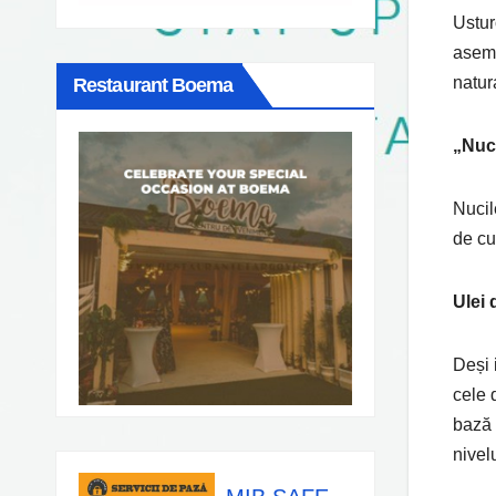
Ustur
aseme
natur
Restaurant Boema
„Nuc
Nucil
de cur
Ulei 
Deși 
cele 
bază 
nivel