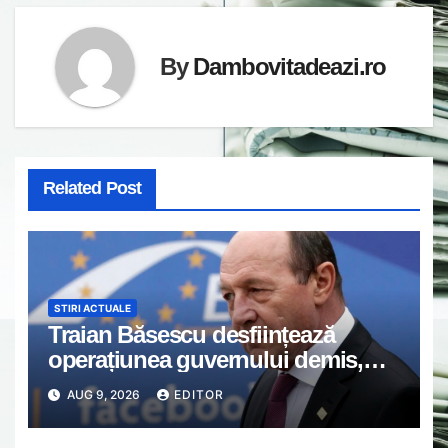
By
Dambovitadeazi.ro
Related Post
STIRI ACTUALE
Traian Băsescu desființează
operațiunea guvernului demis,
Bolojan, de scufundare a barjelor
AUG 9, 2026
EDITOR
în Dunăre: „Este o improvizație”