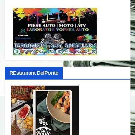
REstaurant DelPonte