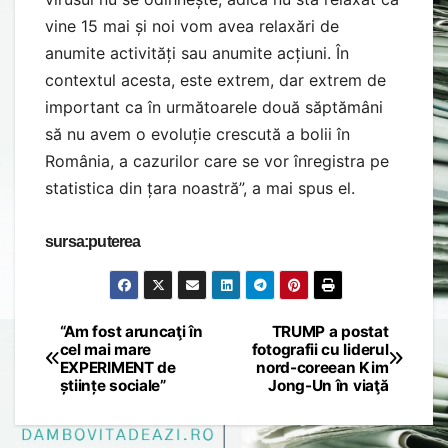
vine 15 mai și noi vom avea relaxări de
anumite activități sau anumite acțiuni. În
contextul acesta, este extrem, dar extrem de
important ca în următoarele două săptămâni
să nu avem o evoluție crescută a bolii în
România, a cazurilor care se vor înregistra pe
statistica din țara noastră”, a mai spus el.
sursa:puterea
“Am fost aruncaţi în
TRUMP a postat
Post
cel mai mare
fotografii cu liderul
EXPERIMENT de
nord-coreean Kim
navigation
științe sociale”
Jong-Un în viaţă