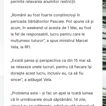
permite relaxarea anumitor restricții.
„Românii au fost foarte conștiincioși în
perioada Sărbătorilor Pascale. Pot spune că și
acum, în weekend-ul acesta de 1 Mai, au fost
la fel de responsabili, lucru pentru care le
mulțumesc tuturor”, a spus ministrul Marcel
Vela, la RFI.
„Există șansa și perspectiva ca din 15 mai să
se relaxeze unele lucruri, pentru că fiecare își
dorește acest lucru, inclusiv eu, ca să fiu
sincer”, a adăugat Vela.
„Problema este – și fac un apel la toată lumea
că în următoarele două săptămâni, 14 zile,
virusul nu se odihnește, adică nu stă relaxat că