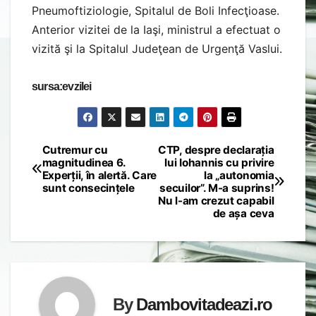
Pneumoftiziologie, Spitalul de Boli Infecţioase.
Anterior vizitei de la Iaşi, ministrul a efectuat o
vizită şi la Spitalul Judeţean de Urgenţă Vaslui.
sursa:evzilei
Cutremur cu
CTP, despre declarația
Post
magnitudinea 6.
lui Iohannis cu privire
Experții, în alertă. Care
la „autonomia
navigation
sunt consecințele
secuilor”. M-a suprins!
Nu l-am crezut capabil
de așa ceva
By
Dambovitadeazi.ro