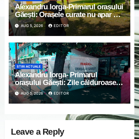
Alexandru Iorga-Primarul orașului
Găești: Orașele curate nu apar din
întâmplare
AUG 5, 2026
EDITOR
STIRI ACTUALE
Alexandru Iorga- Primarul
orașului Găești: Zile călduroase.
Grijă unii de alții.
AUG 5, 2026
EDITOR
Leave a Reply