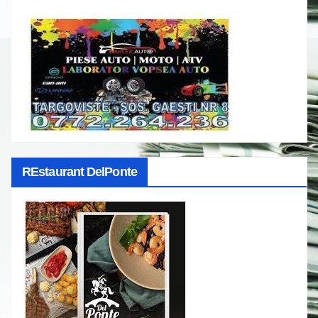
REstaurant DelPonte