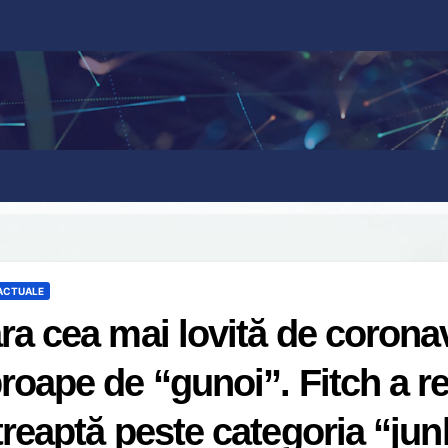
 ACTUALE
ra cea mai lovită de corona
roape de “gunoi”. Fitch a ret
treaptă peste categoria “jun