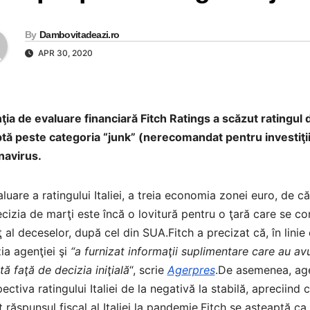
By
Dambovitadeazi.ro
APR 30, 2020
ia de evaluare financiară Fitch Ratings a scăzut ratingul de
tă peste categoria “junk” (nerecomandat pentru investiţi
navirus.
luare a ratingului Italiei, a treia economia zonei euro, de că
cizia de marţi este încă o lovitură pentru o ţară care se con
ţ al deceselor, după cel din SUA.Fitch a precizat că, în linie c
ia agenţiei şi
“a furnizat informaţii suplimentare care au av
ită faţă de decizia iniţială
“, scrie
Agerpres
.De asemenea, age
ectiva ratingului Italiei de la negativă la stabilă, apreciind 
t răspunsul fiscal al Italiei la pandemie.Fitch se aşteaptă c