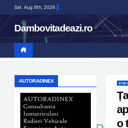
Skip
Sat. Aug 8th, 2026
to
content
Dambovitadeazi.ro
AUTORADINEX
STIRI
Ța
ap
o 