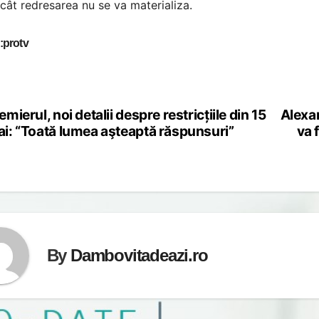
cât redresarea nu se va materializa.
:protv
emierul, noi detalii despre restricțiile din 15
Alexa
st
i: “Toată lumea aşteaptă răspunsuri”
va 
vigation
By
Dambovitadeazi.ro