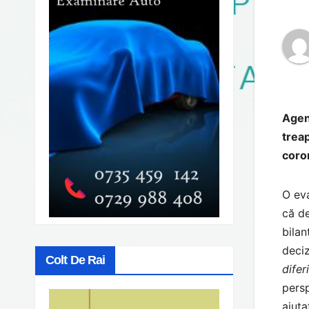
Agenţ
treap
coro
O eva
că de
bilan
deciz
Colt De Rai
difer
persp
ajuta