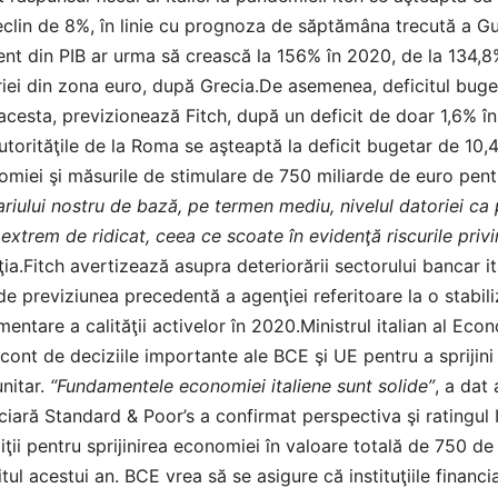
clin de 8%, în linie cu prognoza de săptămâna trecută a Guv
nt din PIB ar urma să crească la 156% în 2020, de la 134,8% î
iei din zona euro, după Grecia.De asemenea, deficitul bugeta
acesta, previzionează Fitch, după un deficit de doar 1,6% în 
utorităţile de la Roma se aşteaptă la deficit bugetar de 10,
miei şi măsurile de stimulare de 750 miliarde de euro pent
riului nostru de bază, pe termen mediu, nivelul datoriei ca 
 extrem de ridicat, ceea ce scoate în evidenţă riscurile privi
ia.Fitch avertizează asupra deteriorării sectorului bancar i
de previziunea precedentă a agenţiei referitoare la o stabili
mentare a calităţii activelor în 2020.Ministrul italian al Eco
 cont de deciziile importante ale BCE şi UE pentru a sprijin
nitar.
“Fundamentele economiei italiene sunt solide”
, a dat 
ciară Standard & Poor’s a confirmat perspectiva şi ratingul
iţii pentru sprijinirea economiei în valoare totală de 750 de
itul acestui an. BCE vrea să se asigure că instituţiile finan