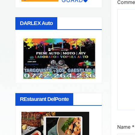
Comme
DARLEX Auto
REstaurant DelPonte
Name
*