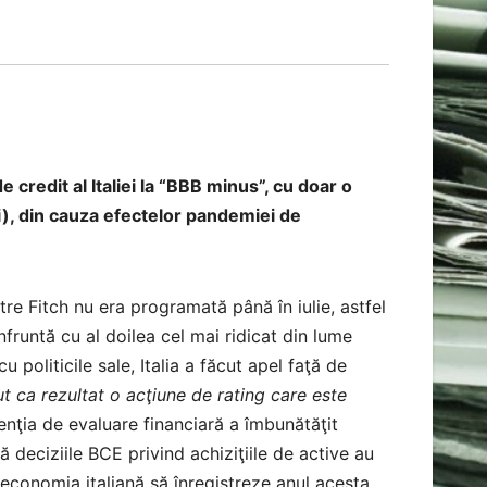
 credit al Italiei la “BBB minus”, cu doar o
i), din cauza efectelor pandemiei de
tre Fitch nu era programată până în iulie, astfel
fruntă cu al doilea cel mai ridicat din lume
u politicile sale, Italia a făcut apel faţă de
ut ca rezultat o acţiune de rating care este
nţia de evaluare financiară a îmbunătăţit
că deciziile BCE privind achiziţiile de active au
a economia italiană să înregistreze anul acesta