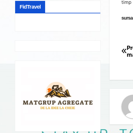
timp 
FidTravel
sursa
Pr
Po
ma
na