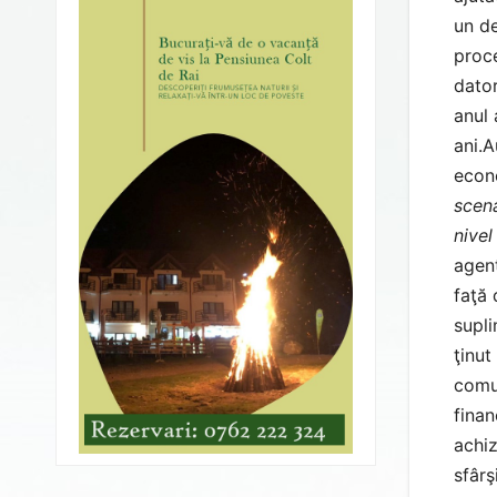
un de
proce
dator
anul 
ani.A
econo
scena
nivel
agenţ
faţă 
supli
ţinut
comu
finan
achiz
sfârş