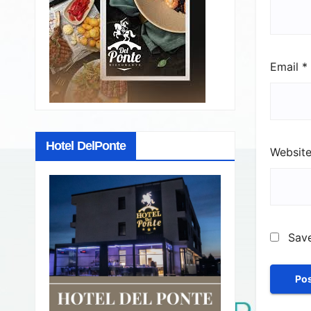
Email
*
Hotel DelPonte
Websit
Save