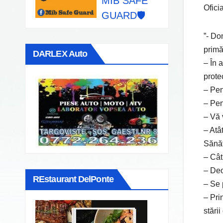
MIB SAFE
Oficia
GUARD🛡️
”- Do
prim
DARLEX Auto
– În 
prote
– Pen
– Pen
– Vă 
– Atâ
Sănăt
– Cât
– Deo
REstaurant DelPonte
– Se 
– Pri
stări