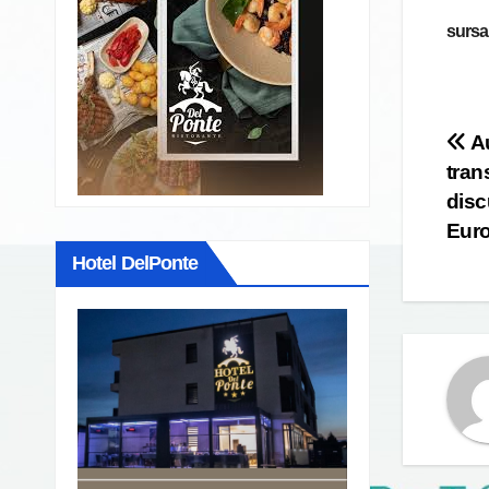
sursa
Po
Au
tran
na
disc
Eur
Hotel DelPonte