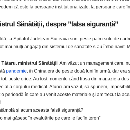
vedem că este la persoane instituționalizate, la persoane care în
istrul Sănătății, despre ”falsa siguranță”
ldă, la Spitalul Județean Suceava sunt peste patru sute de cadre 
, tot mai mulți angajați din sistemul de sănătate s-au îmbolnăvit. M
 Tătaru, ministrul Sănătății
: Am văzut un management care, nu 
stă
pandemie
, în China era de peste două luni în urmă, dar era
 tot, peste orice. Au fost momente când lipsa din magazie a dus la
ecial a corpului medical. Atunci am văzut, să spunem, imposibilita
 o perioadă în care au venit aceste materiale și am trecut la ac
i.
ntâmplă și acum aceasta falsă siguranță?
 o mai găsesc în evaluările pe care le fac în teren”.