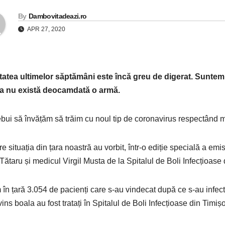
By
Dambovitadeazi.ro
APR 27, 2020
tatea ultimelor săptămâni este încă greu de digerat. Suntem 
ia nu există deocamdată o armă.
ebui să învățăm să trăim cu noul tip de coronavirus respectând 
e situația din țara noastră au vorbit, într-o ediție specială a emis
Tătaru și medicul Virgil Musta de la Spitalul de Boli Infecțioase
în țară 3.054 de pacienți care s-au vindecat după ce s-au infecta
vins boala au fost tratați în Spitalul de Boli Infecțioase din Timiș