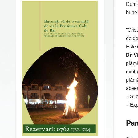
Dumin
bune 
”Cris
de de
Este 
Dr. V
plămâ
evolu
plămâ
aceea
– Și 
– Exp
Per