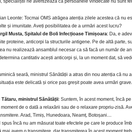
i, specialiștii ne avertizează că persoanele vindecate nu sunt f
tian Leonte: Tocmai OMS atrăgea atenția zilele acestea că nu este
lte și imunitate. Aveți posibilitatea de a urmări acest lucru?
irgil Musta, Spitalul de Boli Infecțioase Timișoara
: Da, e adev
te proteine, anticorpi la structurile antigene. Pe de altă parte, 
ea nu realizează ansamblul necesar ca să facă un număr de anticor
determina cantitativ acești anticorpi și, la un moment dat, să ved
uminică seară, ministrul Sănătății a atras din nou atenția că nu 
situația este delicată și orice pas greșit poate avea urmări grave
 Tătaru, ministrul Sănătății
: Suntem, în acest moment, încă pe
 moment de o dată a relaxării sau de o relaxare propriu-zisă. Av
ansmitere. Arad, Timiș, Hunedoara, Neamț, Botoșani…
el spus încă nu am măsurat toate efectele pe care le produce îm
ă mai avem o transmitere, dar transmiterea în acest moment treb