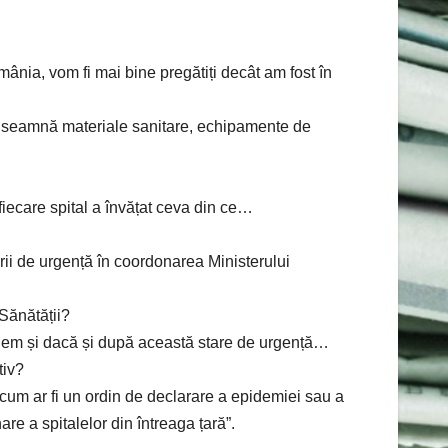
nia, vom fi mai bine pregătiți decât am fost în
 înseamnă materiale sanitare, echipamente de
fiecare spital a învățat ceva din ce…
rii de urgență în coordonarea Ministerului
 Sănătății?
dem și dacă și după această stare de urgență…
tiv?
, cum ar fi un ordin de declarare a epidemiei sau a
e a spitalelor din întreaga țară”.