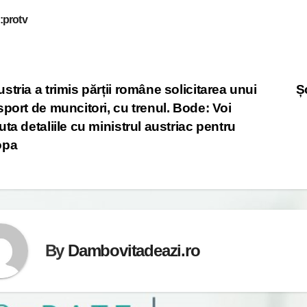
:protv
st
stria a trimis părții române solicitarea unui
Ș
sport de muncitori, cu trenul. Bode: Voi
vigation
uta detaliile cu ministrul austriac pentru
opa
By
Dambovitadeazi.ro