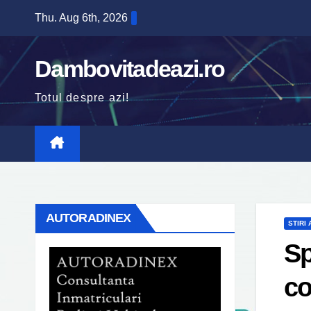
Skip
Thu. Aug 6th, 2026
to
content
Dambovitadeazi.ro
Totul despre azi!
AUTORADINEX
STIRI
Sp
co