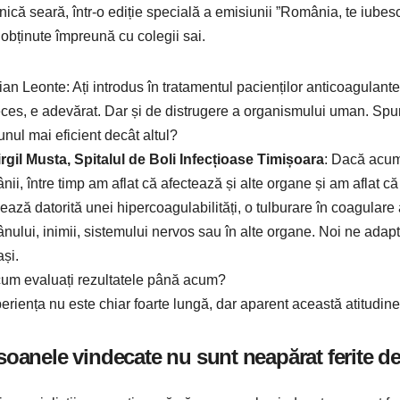
ică seară, într-o ediție specială a emisiunii ”România, te iubesc!
obținute împreună cu colegii sai.
tian Leonte: Ați introdus în tratamentul pacienților anticoagulant
ces, e adevărat. Dar și de distrugere a organismului uman. Spun
unul mai eficient decât altul?
irgil Musta, Spitalul de Boli Infecțioase Timișoara
: Dacă acum
nii, între timp am aflat că afectează și alte organe și am aflat 
ează datorită unei hipercoagulabilități, o tulburare în coagulare
nului, inimii, sistemului nervos sau în alte organe. Noi ne adapt
și.
cum evaluați rezultatele până acum?
eriența nu este chiar foarte lungă, dar aparent această atitudine
soanele vindecate nu sunt neapărat ferite d