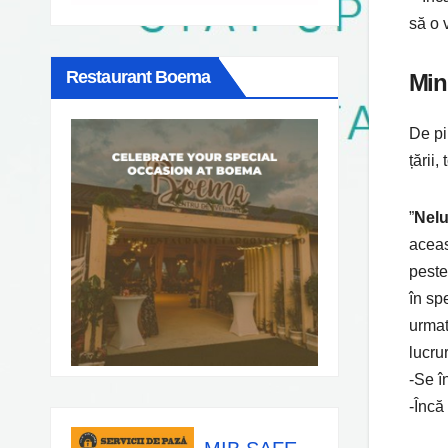
să o 
Restaurant Boema
Min
De pi
țării
”
Nelu
acea
peste
în sp
urmat
lucrur
-Se î
-Încă