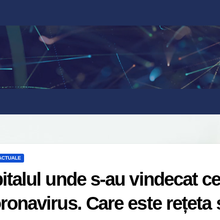
 ACTUALE
italul unde s-au vindecat c
ronavirus. Care este rețeta