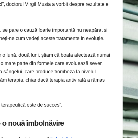
”, doctorul Virgil Musta a vorbit despre rezultatele
e, se pare o cauză foarte importantă nu neapărat și
eți-ne cum vedeți aceste tratamente în evoluție.
 o lună, două luni, știam că boala afectează numai
că o mare parte din formele care evoluează sever,
 a sângelui, care produce tromboza la nivelul
ăm terapia, chiar dacă terapia antivirală a rămas
 terapeutică este de succes”.
e o nouă îmbolnăvire