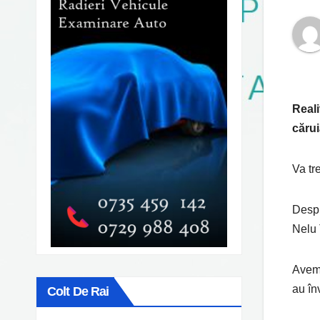
Reali
căru
Va tr
Despr
Nelu 
Avem 
au în
Colt De Rai