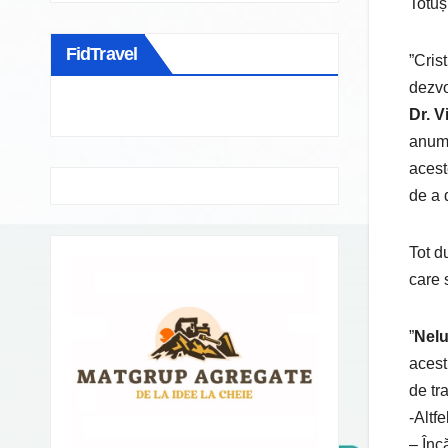
Totuș
FidTravel
”Cris
dezvo
Dr. V
anumi
acest
de a 
Tot d
care 
”
Nelu
acest
de tr
-Altf
– Înc