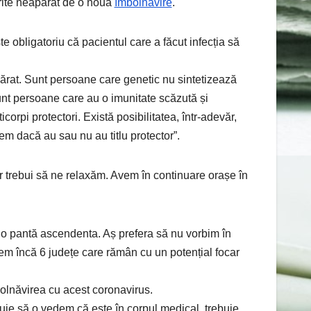
erite neapărat de o nouă
îmbolnăvire
.
 obligatoriu că pacientul care a făcut infecția să
ărat. Sunt persoane care genetic nu sintetizează
sunt persoane care au o imunitate scăzută și
pi protectori. Există posibilitatea, într-adevăr,
em dacă au sau nu au titlu protector”.
ar trebui să ne relaxăm. Avem în continuare orașe în
.
 o pantă ascendenta. Aș prefera să nu vorbim în
em încă 6 județe care rămân cu un potențial focar
bolnăvirea cu acest coronavirus.
uie să o vedem că este în corpul medical, trebuie