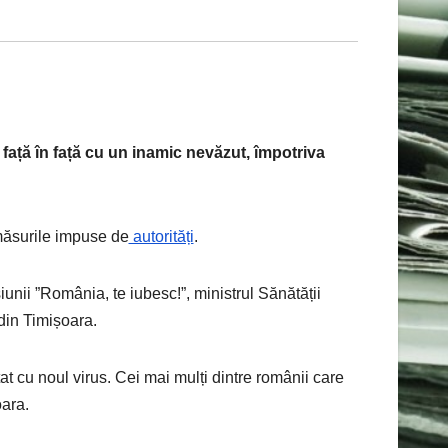
față în față cu un inamic nevăzut, împotriva
măsurile impuse de
autorități
.
iunii ”România, te iubesc!”, ministrul Sănătății
 din Timișoara.
t cu noul virus. Cei mai mulți dintre românii care
oara.