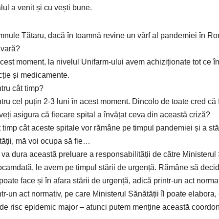
lul a venit și cu vești bune.
mnule Tătaru, dacă în toamnă revine un vârf al pandemiei în Româ
ăvară?
acest moment, la nivelul Unifarm-ului avem achiziționate tot ce
cție și medicamente.
tru cât timp?
tru cel puțin 2-3 luni în acest moment. Dincolo de toate cred că 
veți asigura că fiecare spital a învățat ceva din această criză?
t timp cât aceste spitale vor rămâne pe timpul pandemiei și a stă
ății, mă voi ocupa să fie…
 va dura această preluare a responsabilității de către Ministerul
camdată, le avem pe timpul stării de urgență. Rămâne să deci
poate face și în afara stării de urgență, adică printr-un act norma
ntr-un act normativ, pe care Ministerul Sănătății îl poate elabora
i de risc epidemic major – atunci putem menține această coordonar