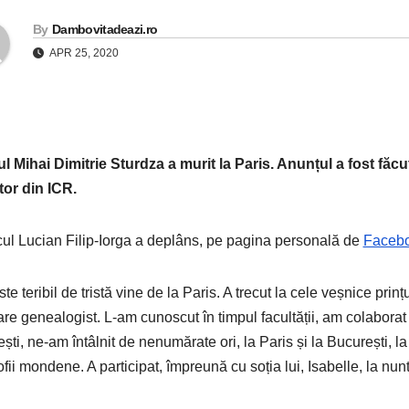
By
Dambovitadeazi.ro
APR 25, 2020
ul Mihai Dimitrie Sturdza a murit la Paris. Anunțul a fost fă
tor din ICR.
icul Lucian Filip-Iorga a deplâns, pe pagina personală de
Faceb
ste teribil de tristă vine de la Paris. A trecut la cele veșnice pri
re genealogist. L-am cunoscut în timpul facultății, am colaborat cu
ești, ne-am întâlnit de nenumărate ori, la Paris și la București, la
ofii mondene. A participat, împreună cu soția lui, Isabelle, la nun