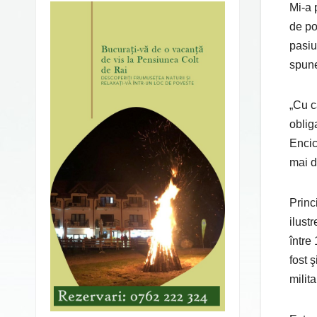
Mi-a 
de po
pasiu
spune
„Cu c
oblig
Encic
mai d
Princ
ilust
între
fost 
militar