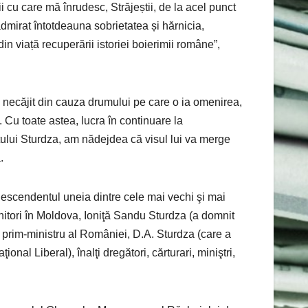
i cu care mă înrudesc, Străjeștii, de la acel punct
 admirat întotdeauna sobrietatea și hărnicia,
din viață recuperării istoriei boierimii române”,
el necăjit din cauza drumului pe care o ia omenirea,
. Cu toate astea, lucra în continuare la
țului Sturdza, am nădejdea că visul lui va merge
.
 descendentul uneia dintre cele mai vechi şi mai
mnitori în Moldova, Ioniţă Sandu Sturdza (a domnit
n prim-ministru al României, D.A. Sturdza (care a
nal Liberal), înalţi dregători, cărturari, miniştri,