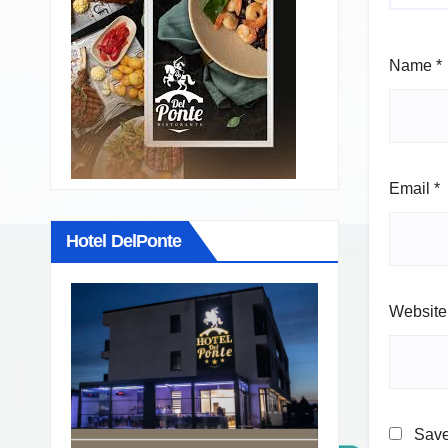
Name
*
Email
*
Hotel DelPonte
Website
Save