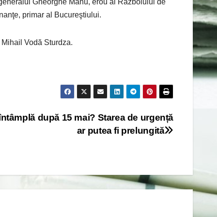
e generalul Gheorghe Manu, erou al Războiului de
anţe, primar al Bucureştiului.
i Mihail Vodă Sturdza.
întâmplă după 15 mai? Starea de urgență
ar putea fi prelungită