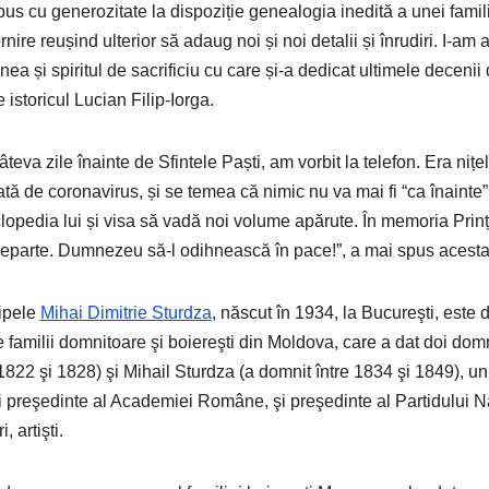
pus cu generozitate la dispoziție genealogia inedită a unei famili
rnire reușind ulterior să adaug noi și noi detalii și înrudiri. I-am
nea și spiritul de sacrificiu cu care și-a dedicat ultimele decenii 
 istoricul Lucian Filip-Iorga.
âteva zile înainte de Sfintele Paști, am vorbit la telefon. Era niț
ată de coronavirus, și se temea că nimic nu va mai fi “ca înainte”
lopedia lui și visa să vadă noi volume apărute. În memoria Prin
eparte. Dumnezeu să-l odihnească în pace!”, a mai spus acesta
ipele
Mihai Dimitrie Sturdza
, născut în 1934, la Bucureşti, este
re familii domnitoare şi boiereşti din Moldova, care a dat doi do
 1822 şi 1828) şi Mihail Sturdza (a domnit între 1834 şi 1849), u
şi preşedinte al Academiei Române, şi preşedinte al Partidului Naţio
i, artişti.