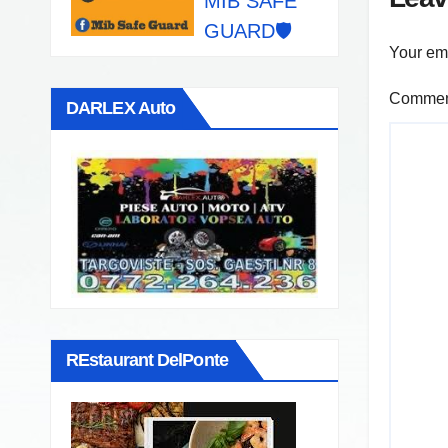
MIB SAFE
GUARD🛡️
Your ema
Comme
DARLEX Auto
REstaurant DelPonte