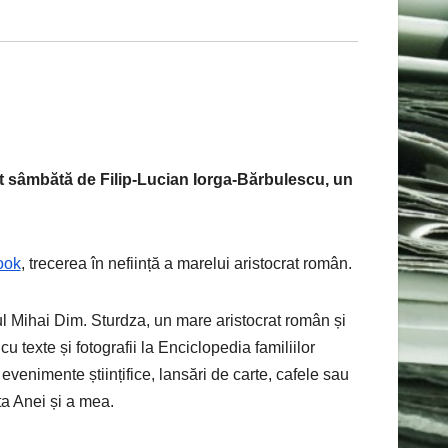
cut sâmbătă de Filip-Lucian Iorga-Bărbulescu, un
ook
, trecerea în neființă a marelui aristocrat român.
nțul Mihai Dim. Sturdza, un mare aristocrat român și
 texte și fotografii la Enciclopedia familiilor
 evenimente științifice, lansări de carte, cafele sau
ta Anei și a mea.