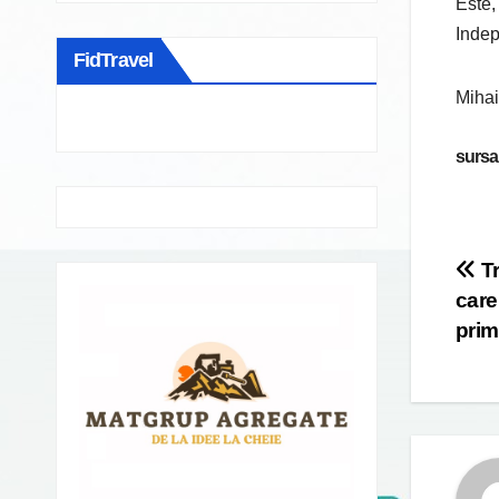
Este,
Indep
FidTravel
Mihai
sursa:
Po
Tr
care
na
prim