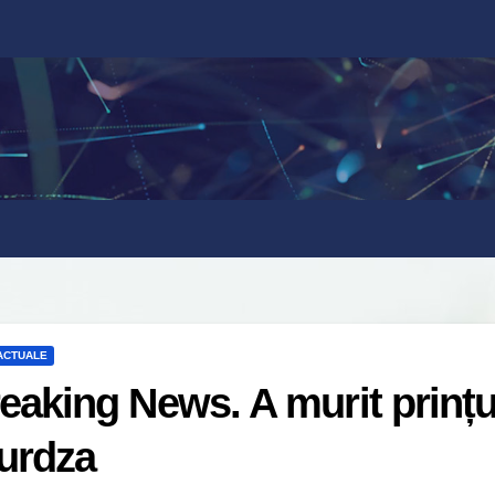
 ACTUALE
eaking News. A murit prințu
urdza