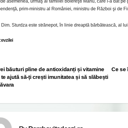
 de asemenea, urmaş al familiei boiereşti Manu, care l-a dat p
endenţă, prim-ministru al României, ministru de Război şi de Fin
 Dim. Sturdza este strănepot, în linie dreaptă bărbătească, al lu
evzilei
st
ei băuturi pline de antioxidanți și vitamine
Ce se 
 te ajută să-ți crești imunitatea și să slăbești
vigation
ăvara