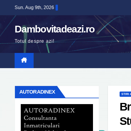
Skip
Sun. Aug 9th, 2026
to
content
Dambovitadeazi.ro
Totul despre azi!
AUTORADINEX
STIRI
Br
St