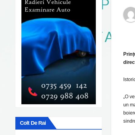
Prinț
direc
Istor
„O ve
un ma
boier
sindr
Colt De Rai