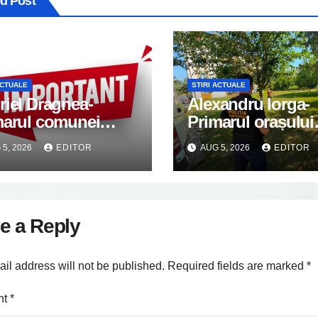
ed Post
ACTUALE
STIRI ACTUALE
iel Dragnea-
Alexandru Iorga-
marul comunei
Primarul orașului
imanu: Anunț
Găești: Orașele c
5, 2026
EDITOR
AUG 5, 2026
EDITOR
ortant
nu apar din întâm
e a Reply
il address will not be published.
Required fields are marked
*
nt
*