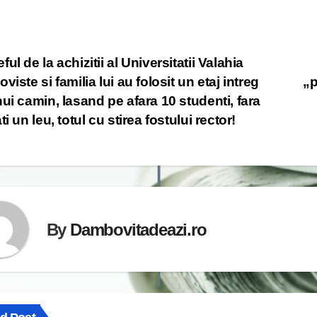
st
ful de la achizitii al Universitatii Valahia
oviste si familia lui au folosit un etaj intreg
„p
vigation
nui camin, lasand pe afara 10 studenti, fara
ti un leu, totul cu stirea fostului rector!
By
Dambovitadeazi.ro