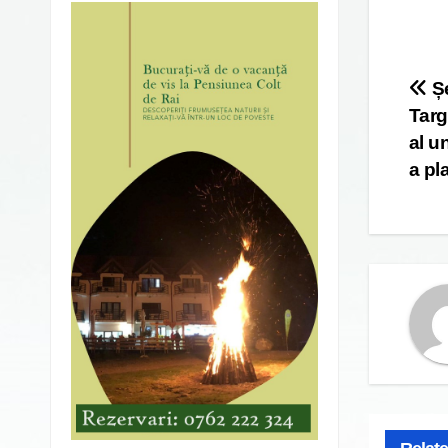
Po
Șe
Targ
na
al u
a pla