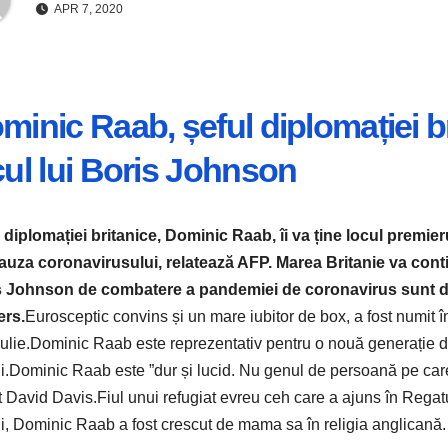
APR 7, 2020
minic Raab, șeful diplomației bri
cul lui Boris Johnson
 diplomației britanice, Dominic Raab, îi va ține locul premier
auza coronavirusului, relatează AFP. Marea Britanie va cont
 Johnson de combatere a pandemiei de coronavirus sunt du
ers.
Eurosceptic convins și un mare iubitor de box, a fost numit î
iulie.Dominic Raab este reprezentativ pentru o nouă generație de 
i.Dominic Raab este ”dur și lucid. Nu genul de persoană pe care o
t David Davis.Fiul unui refugiat evreu ceh care a ajuns în Regat
i, Dominic Raab a fost crescut de mama sa în religia anglicană.