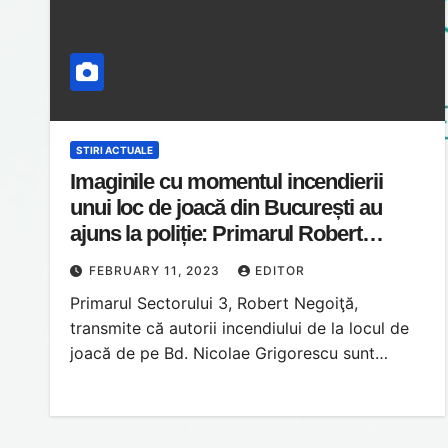
STIRI ACTUALE
Imaginile cu momentul incendierii
unui loc de joacă din București au
ajuns la poliție: Primarul Robert
Negoiță spune că autorii sunt
FEBRUARY 11, 2023
EDITOR
‘adolescenți teribiliști’
Primarul Sectorului 3, Robert Negoiţă,
transmite că autorii incendiului de la locul de
joacă de pe Bd. Nicolae Grigorescu sunt…