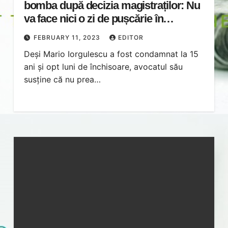
bomba după decizia magistraților: Nu
va face nici o zi de pușcărie în
România
FEBRUARY 11, 2023
EDITOR
Deși Mario Iorgulescu a fost condamnat la 15
ani și opt luni de închisoare, avocatul său
susține că nu prea…