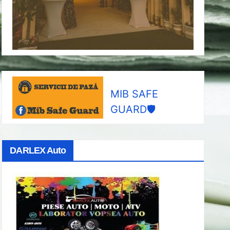
MIB SAFE
GUARD🛡️
DARLEX Auto