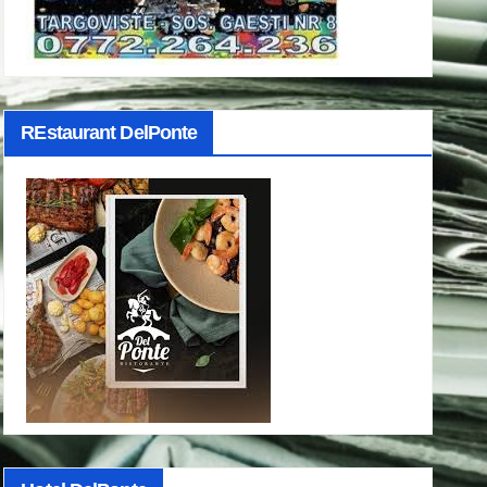
REstaurant DelPonte