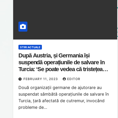
STIRI ACTUALE
După Austria, și Germania își
suspendă operațiunile de salvare în
Turcia: ‘Se poate vedea că tristețea
face încet loc furiei’
FEBRUARY 11, 2023
EDITOR
Două organizații germane de ajutorare au
suspendat sâmbătă operațiunile de salvare în
Turcia, țară afectată de cutremur, invocând
probleme de…