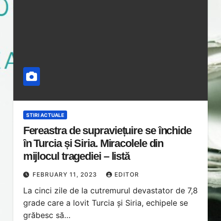
STIRI ACTUALE
Fereastra de supraviețuire se închide
în Turcia și Siria. Miracolele din
mijlocul tragediei – listă
FEBRUARY 11, 2023
EDITOR
La cinci zile de la cutremurul devastator de 7,8
grade care a lovit Turcia și Siria, echipele se
grăbesc să…