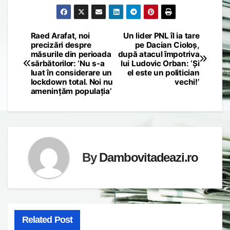
Raed Arafat, noi
Un lider PNL îl ia tare
Post
precizări despre
pe Dacian Cioloș,
măsurile din perioada
după atacul împotriva
navigation
sărbătorilor: ‘Nu s-a
lui Ludovic Orban: ‘Și
luat în considerare un
el este un politician
lockdown total. Noi nu
vechi!’
amenințăm populația’
By
Dambovitadeazi.ro
Related Post