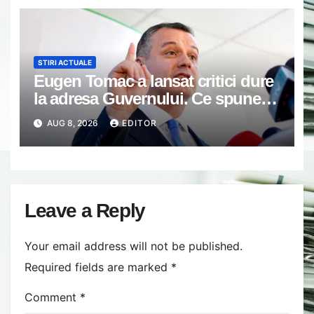
STIRI ACTUALE
Eugen Tomac a lansat critici dure
la adresa Guvernului. Ce spune
despre fondurile alocate
AUG 8, 2026
EDITOR
partidelor politice de la bugetul de
stat
Leave a Reply
Your email address will not be published.
Required fields are marked
*
Comment
*