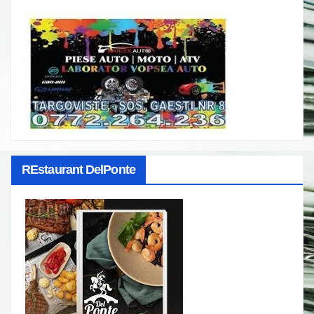
REstaurant DelPonte