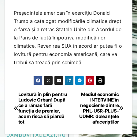
Preşedintele american în exerciţiu Donald
Trump a catalogat modificările climatice drept
o farsă şi a retras Statele Unite din Acordul de
la Paris de luptă împotriva modificărilor
climatice. Revenirea SUA în acord ar putea fi o
lovitură pentru economia americană, care va
trebui să treacă prin schimbă
Lovitură în plin pentru
Mediul economic
Post
Ludovic Orban! După
INTERVINE în
ce a rămas fără
negocierile dintre
navigation
funcția de premier,
PNL-USR-PLUS-
acum riscă să piardă
UDMR: doleanțele
tot
afaceriștilor