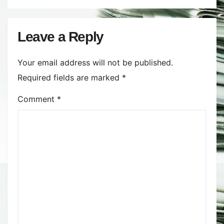
secetei, dar și al temerilor că
războiul din Ucraina va perturba
din nou exporturile prin Marea
Leave a Reply
Neagră.
Your email address will not be published.
Required fields are marked
*
Comment
*