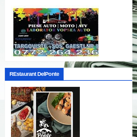
REstaurant DelPonte