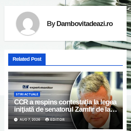
By
Dambovitadeazi.ro
Related Post
STIRI ACTUALE
CCR a respins contestaţia la legea
iniţiată de senatorul Zamfir de la
PSD, care permite reluarea
AUG 7, 2026
EDITOR
construcţiei hidrocentralelor din