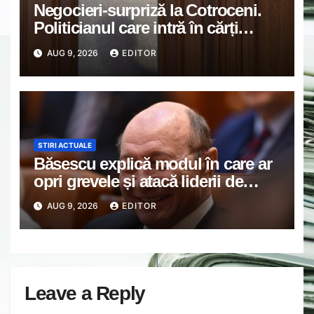
Negocieri-surpriză la Cotroceni.
Politicianul care intră în cărți
pentru o nouă majoritate.
AUG 9, 2026
EDITOR
Chirieac: Nu poate fi ignorat!
STIRI ACTUALE
Băsescu explică modul în care ar
opri grevele și atacă liderii de
sindicat: “Latră agresiv la
AUG 9, 2026
EDITOR
televizor”
Leave a Reply