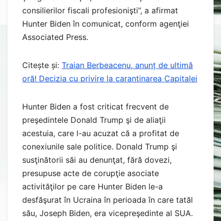
consilierilor fiscali profesionişti”, a afirmat
Hunter Biden în comunicat, conform agenţiei
Associated Press.
Citește și:
Traian Berbeacenu, anunț de ultimă
oră! Decizia cu privire la carantinarea Capitalei
Hunter Biden a fost criticat frecvent de
preşedintele Donald Trump şi de aliaţii
acestuia, care l-au acuzat că a profitat de
conexiunile sale politice. Donald Trump şi
susţinătorii săi au denunţat, fără dovezi,
presupuse acte de corupţie asociate
activităţilor pe care Hunter Biden le-a
desfăşurat în Ucraina în perioada în care tatăl
său, Joseph Biden, era vicepreşedinte al SUA.