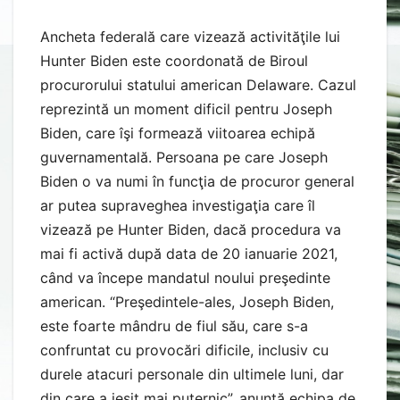
Ancheta federală care vizează activităţile lui
Hunter Biden este coordonată de Biroul
procurorului statului american Delaware. Cazul
reprezintă un moment dificil pentru Joseph
Biden, care îşi formează viitoarea echipă
guvernamentală. Persoana pe care Joseph
Biden o va numi în funcţia de procuror general
ar putea supraveghea investigaţia care îl
vizează pe Hunter Biden, dacă procedura va
mai fi activă după data de 20 ianuarie 2021,
când va începe mandatul noului preşedinte
american. “Preşedintele-ales, Joseph Biden,
este foarte mândru de fiul său, care s-a
confruntat cu provocări dificile, inclusiv cu
durele atacuri personale din ultimele luni, dar
din care a ieşit mai puternic”, anunţă echipa de