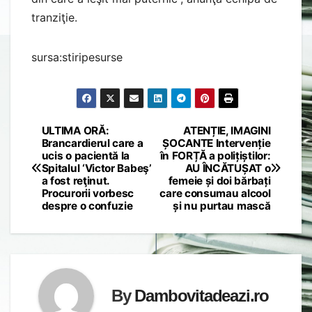
tranziţie.
sursa:stiripesurse
ULTIMA ORĂ:
ATENȚIE, IMAGINI
Post
Brancardierul care a
ȘOCANTE Intervenție
ucis o pacientă la
în FORȚĂ a polițiștilor:
navigation
Spitalul ‘Victor Babeş’
AU ÎNCĂTUȘAT o
a fost reţinut.
femeie și doi bărbați
Procurorii vorbesc
care consumau alcool
despre o confuzie
și nu purtau mască
By
Dambovitadeazi.ro