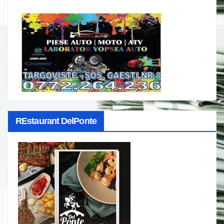
REstaurant DelPonte