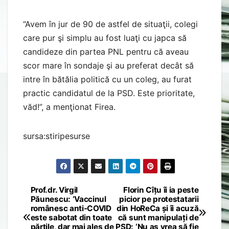
“Avem în jur de 90 de astfel de situaţii, colegi
care pur şi simplu au fost luaţi cu japca să
candideze din partea PNL pentru că aveau
scor mare în sondaje şi au preferat decât să
intre în bătălia politică cu un coleg, au furat
practic candidatul de la PSD. Este prioritate,
văd!”, a menţionat Firea.
sursa:stiripesurse
Prof.dr. Virgil
Florin Cîțu îi ia peste
Post
Păunescu: ‘Vaccinul
picior pe protestatarii
românesc anti-COVID
din HoReCa și îi acuză
navigation
este sabotat din toate
că sunt manipulați de
părțile, dar mai ales de
PSD: ‘Nu aş vrea să fie