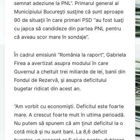
semnat adeziune la PNL”. Primarul general al
Municipiului Bucureşti susţine că sunt aproape
90 de situaţii în care primari PSD “au fost luaţi
cu japca să candideze din partea PNL pentru
că aveau scor mare în sondaje”.
În cadrul emisiunii “România la raport”, Gabriela
Firea a avertizat asupra modului în care
Guvernul a cheltuit trei miliarde de lei, banii din
Fondul de Rezervă, şi asupra deficitului
bugetar ridicat din acest an.
“Am vorbit cu economişti. Deficitul este foarte
mare. A crescut foarte mult în ultima perioadă.
Nu putem să spunem că am ţinut deficitul la o
cotă mică şi nu sunt bani. La 8,6 deficit
bugetar, un procent ar fi ajuns pentru dublarea