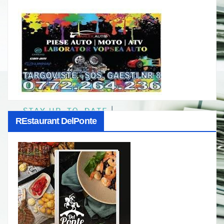
REstaurant DelPonte