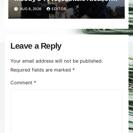
Dan și lideri ai PNL, reacții după
AUG 8, 2026
EDITOR
ultimul rating pentru România.
”Au crezut că totul este despre
Bolojan”
Leave a Reply
Your email address will not be published.
Required fields are marked
*
Comment
*