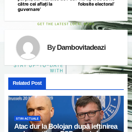
către cei aflați la
folosite electoral’
guvernare’
By
Dambovitadeazi
Related Post
STIRI ACTUALE
Atac dur la Bolojan după ieftinirea