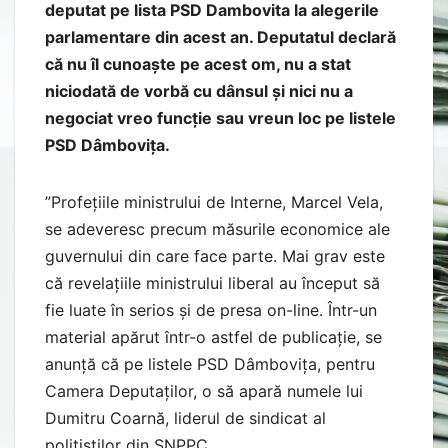
deputat pe lista PSD Dambovita la alegerile
parlamentare din acest an. Deputatul declară
că nu îl cunoaște pe acest om, nu a stat
niciodată de vorbă cu dânsul și nici nu a
negociat vreo funcție sau vreun loc pe listele
PSD Dâmbovița.
”Profețiile ministrului de Interne, Marcel Vela,
se adeveresc precum măsurile economice ale
guvernului din care face parte. Mai grav este
că revelațiile ministrului liberal au început să
fie luate în serios și de presa on-line. Într-un
material apărut într-o astfel de publicație, se
anunță că pe listele PSD Dâmbovița, pentru
Camera Deputaților, o să apară numele lui
Dumitru Coarnă, liderul de sindicat al
polițiștilor din SNPPC.