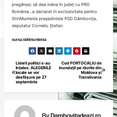
pregătesc să dea mâna în județ cu PRO
România…a declarat în exclusivitate pentru
StiriMuntenia președintele PSD Dâmbovița,
deputatul Corneliu Ștefan.
sursa:stirimuntenia
Liderii politici s-au
Cod PORTOCALIU de
Post
înțeles: ALEGERILE
inundații pe râurile din
locale se vor
Moldova și
navigation
desfășura pe 27
Transilvania
septembrie
By
Dambovitadeazi.ro