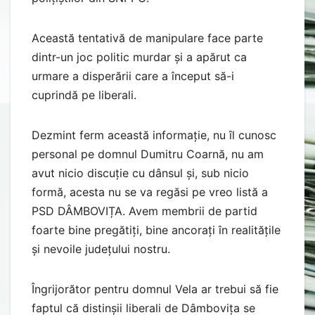
Această tentativă de manipulare face parte
dintr-un joc politic murdar și a apărut ca
urmare a disperării care a început să-i
cuprindă pe liberali.
Dezmint ferm această informație, nu îl cunosc
personal pe domnul Dumitru Coarnă, nu am
avut nicio discuție cu dânsul și, sub nicio
formă, acesta nu se va regăsi pe vreo listă a
PSD DÂMBOVIȚA. Avem membrii de partid
foarte bine pregătiți, bine ancorați în realitățile
și nevoile județului nostru.
Îngrijorător pentru domnul Vela ar trebui să fie
faptul că distinșii liberali de Dâmbovița se