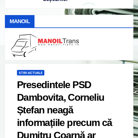
MANOIL
STIRI ACTUALE
Presedintele PSD
Dambovita, Corneliu
Ștefan neagă
informațiile precum că
Dumitru Coarnă ar